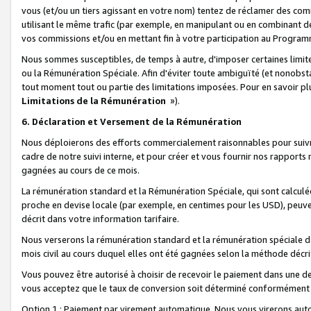
vous (et/ou un tiers agissant en votre nom) tentez de réclamer des c
utilisant le même trafic (par exemple, en manipulant ou en combinant 
vos commissions et/ou en mettant fin à votre participation au Progra
Nous sommes susceptibles, de temps à autre, d'imposer certaines limit
ou la Rémunération Spéciale. Afin d'éviter toute ambiguïté (et nonobst
tout moment tout ou partie des limitations imposées. Pour en savoir plus
Limitations de la Rémunération
»).
6. Déclaration et Versement de la Rémunération
Nous déploierons des efforts commercialement raisonnables pour suivr
cadre de notre suivi interne, et pour créer et vous fournir nos rapport
gagnées au cours de ce mois.
La rémunération standard et la Rémunération Spéciale, qui sont calcul
proche en devise locale (par exemple, en centimes pour les USD), peuve
décrit dans votre information tarifaire.
Nous verserons la rémunération standard et la rémunération spéciale da
mois civil au cours duquel elles ont été gagnées selon la méthode décr
Vous pouvez être autorisé à choisir de recevoir le paiement dans une dev
vous acceptez que le taux de conversion soit déterminé conformément
Option 1 : Paiement par virement automatique.
Nous vous virerons aut