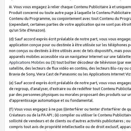
iii. Vous vous engagez à relier chaque Contenu Publicitaire à et uniqu
Produit concerné ou toute autre page à laquelle le Contenu Publicitaire
Contenu du Programme, ou conjointement avec tout Contenu du Programm
(cependant, certaines parties de votre application qui ne sont pas étroi
qu'un Site d'Amazon).
(d) Sauf accord exprès écrit préalable de notre part, vous vous engagez à
application conçue pour ou destinée à être utilisée sur les téléphones p
non conçus ou destinés à être utilisés avec de tels dispositifs, mais pouv
appareils mobiles accessible via un navigateur Internet sur une tablett
Applications Mobiles
ou (3) tout boîtier décodeur de télévision (par ex
satellite, des lecteurs de flux vidéo en continu, des lecteurs Blu-ray o
Bravia de Sony, Viera Cast de Panasonic ou les Applications Internet Viz
(e) Sauf accord exprès écrit préalable de notre part, vous vous engagez 
de regroup, d'analyser, d'extraire ou de redéfinir tout Contenu Publicitai
par des personnes physiques ou morales proposant des produits sur un
d’apprentissage automatique et ou fondamental.
(f) Vous vous engagez à ne pas (i)interférer ou tenter d'interférer de 
Créateurs ou de la PA API ; (ii) compiler ou utiliser le Contenu Publicita
sollicité de vendeurs et de clients ou d'autres activités publicitaires ; ou (
compris tout avis de propriété intellectuelle ou de droit exclusif, appar