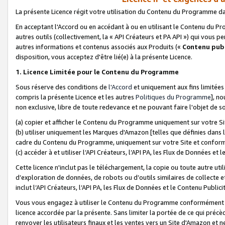
La présente Licence régit votre utilisation du Contenu du Programme d
En acceptant l'Accord ou en accédant à ou en utilisant le Contenu du P
autres outils (collectivement, la «
API Créateurs et PA API
») qui vous pe
autres informations et contenus associés aux Produits («
Contenu publ
disposition, vous acceptez d'être lié(e) à la présente Licence.
1. Licence Limitée pour le Contenu du Programme
Sous réserve des conditions de
l'Accord
et uniquement aux fins limitées
compris la présente Licence et les autres
Politiques du Programme
], n
non exclusive, libre de toute redevance et ne pouvant faire l'objet de so
(a) copier et afficher le Contenu du Programme uniquement sur votre Si
(b) utiliser uniquement les Marques d'Amazon [telles que définies dans 
cadre du Contenu du Programme, uniquement sur votre Site et confo
(c) accéder à et utiliser l’API Créateurs, l’API PA, les Flux de Données e
Cette licence n'inclut pas le téléchargement, la copie ou toute autre util
d’exploration de données, de robots ou d’outils similaires de collecte
inclut l’API Créateurs, l’API PA, les Flux de Données et le Contenu Publici
Vous vous engagez à utiliser le Contenu du Programme conformément a
licence accordée par la présente. Sans limiter la portée de ce qui pré
renvoyer les utilisateurs finaux et les ventes vers un Site d'Amazon et