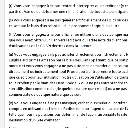
(r) Vous vous engagez à ne pas tenter d'intercepter ou de rediriger (y comp
partir de/sur ou de détourner une rémunération de tout site participa
(s) Vous vous engagez à ne pas générer artificiellement des clics ou de
ce soit par le biais d'un robot ou d'un programme logiciel ou autre.
(t) Vous vous engagez à ne pas afficher ou utiliser d’une quelconque man
que vous ayez obtenu un lien vers ledit avis ou ladite note du client par
d’utilisations de la PA API décrites dans la
Licence
.
(u) Vous vous engagez à ne pas acheter directement ou indirectement t
Eligible aux primes Amazon par le biais des Liens Spéciaux, que ce soit 
morale et vous vous engagez à ne pas autoriser, demander ou encourager
directement ou indirectement tout Produit ou à entreprendre toute acti
que ce soit pour leur utilisation, votre utilisation ou l'utilisation de
tout Produit par le biais des Liens Spéciaux ou à ne pas entreprendre t
son utilisation commerciale (de quelque nature que ce soit) ou à ne pas o
commerciale de quelque nature que ce soit.
(v) Vous vous engagez à ne pas masquer, cacher, dissimuler ou occulter 
compris en utilisant des Liens de Redirection) ou l'agent utilisateur de 
telle que nous ne puissions pas déterminer de façon raisonnable le site ou
destination d'un Site d'Amazon.