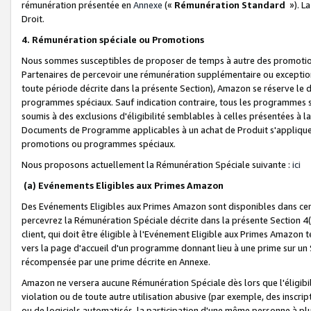
rémunération présentée en
Annexe
(«
Rémunération Standard
»). L
Droit.
4. Rémunération spéciale ou Promotions
Nous sommes susceptibles de proposer de temps à autre des promotion
Partenaires de percevoir une rémunération supplémentaire ou exceptio
toute période décrite dans la présente Section), Amazon se réserve le
programmes spéciaux. Sauf indication contraire, tous les programmes s
soumis à des exclusions d'éligibilité semblables à celles présentées à 
Documents de Programme applicables à un achat de Produit s'appliquera
promotions ou programmes spéciaux.
Nous proposons actuellement la Rémunération Spéciale suivante :
ici
(a) Evénements Eligibles aux Primes Amazon
Des Evénements Eligibles aux Primes Amazon sont disponibles dans cer
percevrez la Rémunération Spéciale décrite dans la présente Section 4(
client, qui doit être éligible à l'Evénement Eligible aux Primes Amazon te
vers la page d'accueil d'un programme donnant lieu à une prime sur un Si
récompensée par une prime décrite en Annexe.
Amazon ne versera aucune Rémunération Spéciale dès lors que l'éligibi
violation ou de toute autre utilisation abusive (par exemple, des inscrip
ou de logiciels automatisés, la participation d'une même personne à p