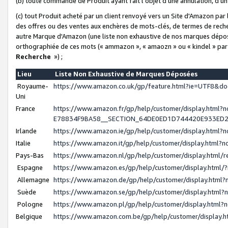
(b) toute commande de Produit ayant fait l'objet d'une annulation, d'u
(c) tout Produit acheté par un client renvoyé vers un Site d'Amazon par
des offres ou des ventes aux enchères de mots-clés, de termes de reche
autre Marque d'Amazon (une liste non exhaustive de nos marques déposée
orthographiée de ces mots (« ammazon », « amaozn » ou « kindel » par
Recherche
») ;
Lieu
Liste Non Exhaustive de Marques Déposées
Royaume-
https://www.amazon.co.uk/gp/feature.html?ie=UTF8&
Uni
France
https://www.amazon.fr/gp/help/customer/display.ht
E78834F9BA58__SECTION_64DE0ED1D744420E933ED
Irlande
https://www.amazon.ie/gp/help/customer/display.htm
Italie
https://www.amazon.it/gp/help/customer/display.html
Pays-Bas
https://www.amazon.nl/gp/help/customer/display.html
Espagne
https://www.amazon.es/gp/help/customer/display.html
Allemagne
https://www.amazon.de/gp/help/customer/display.htm
Suède
https://www.amazon.se/gp/help/customer/display.htm
Pologne
https://www.amazon.pl/gp/help/customer/display.html
Belgique
https://www.amazon.com.be/gp/help/customer/displa