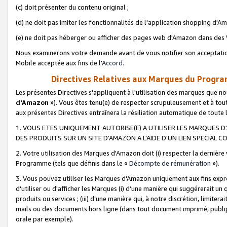
(c) doit présenter du contenu original ;
(d) ne doit pas imiter les fonctionnalités de l'application shopping d'Am
(e) ne doit pas héberger ou afficher des pages web d'Amazon dans de
Nous examinerons votre demande avant de vous notifier son acceptatio
Mobile acceptée aux fins de l'
Accord
.
Directives Relatives aux Marques du Progra
Les présentes Directives s'appliquent à l'utilisation des marques que
d'Amazon
»). Vous êtes tenu(e) de respecter scrupuleusement et à tou
aux présentes Directives entraînera la résiliation automatique de toute
1. VOUS ETES UNIQUEMENT AUTORISE(E) A UTILISER LES MARQUES D'
DES PRODUITS SUR UN SITE D'AMAZON A L'AIDE D'UN LIEN SPECIAL 
2. Votre utilisation des Marques d'Amazon doit (i) respecter la dernière
Programme (tels que définis dans le «
Décompte de rémunération
»).
3. Vous pouvez utiliser les Marques d'Amazon uniquement aux fins expr
d'utiliser ou d'afficher les Marques (i) d’une manière qui suggérerait un
produits ou services ; (iii) d’une manière qui, à notre discrétion, limit
mails ou des documents hors ligne (dans tout document imprimé, publip
orale par exemple).