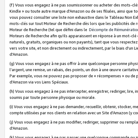
(f) Vous vous engagez à ne pas soumissionner ou acheter des mots-clés,
Kindle » ou toute autre marque d'Amazon ou de ses filiales, ainsi que t
vous pouvez consulter une liste non exhaustive dans le Tableau Non Ex
mots-clés sur tout Moteur de Recherche dès lors que les publicités de 
Moteur de Recherche (tel que défini dans le
Décompte de Rémunératio
Moteurs de Recherche afin qu'ils apparaissent en réponse à un mot-clé o
naturels, gratuits, organiques ou non payants), tant que vous respectez 
vers votre site, et non directement ou indirectement, par le biais d'un Li
d'Amazon.
(g) Vous vous engagez à ne pas offrir à une quelconque personne physi
l'argent, une remise, un rabais, des points, un don à une œuvre caritativ
Par exemple, vous ne pouvez pas proposer de « récompenses » ou de p
d'Amazon via vos Liens Spéciaux.
(h) Vous vous engagez à ne pas intercepter, enregistrer, rediriger, lire
soumis par toute personne physique ou morale.
(i) Vous vous engagez à ne pas demander, recueillir, obtenir, stocker, 
compte utilisées par nos clients en relation avec un Site d'Amazon (y c
(j) Vous vous engagez à ne pas modifier, rediriger, supprimer ou rempla
d'Amazon.
(k) Vous vous engagez à ne pas passer une quelconque commande ou init