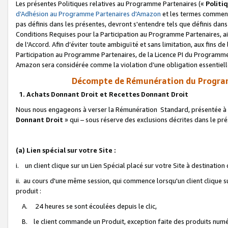
Les présentes Politiques relatives au Programme Partenaires («
Politi
d’Adhésion au Programme Partenaires d'Amazon
et les termes commenç
pas définis dans les présentes, devront s'entendre tels que définis dans 
Conditions Requises pour la Participation au Programme Partenaires, ai
de l'Accord. Afin d’éviter toute ambiguïté et sans limitation, aux fins de
Participation au Programme Partenaires, de la Licence PI du Programme 
Amazon sera considérée comme la violation d’une obligation essentielle
Décompte de Rémunération du Program
1. Achats Donnant Droit et Recettes Donnant Droit
Nous nous engageons à verser la Rémunération Standard, présentée à l
Donnant Droit
» qui – sous réserve des exclusions décrites dans le p
(a) Lien spécial sur votre Site :
i. un client clique sur un Lien Spécial placé sur votre Site à destination
ii. au cours d'une même session, qui commence lorsqu'un client clique s
produit :
A. 24 heures se sont écoulées depuis le clic,
B. le client commande un Produit, exception faite des produits numéri