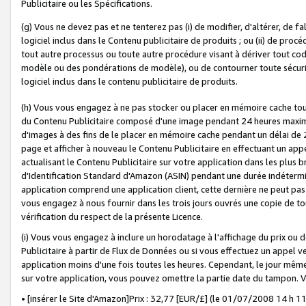
Publicitaire ou les Spécifications.
(g) Vous ne devez pas et ne tenterez pas (i) de modifier, d'altérer, de f
logiciel inclus dans le Contenu publicitaire de produits ; ou (ii) de proc
tout autre processus ou toute autre procédure visant à dériver tout c
modèle ou des pondérations de modèle), ou de contourner toute sécurité a
logiciel inclus dans le contenu publicitaire de produits.
(h) Vous vous engagez à ne pas stocker ou placer en mémoire cache tou
du Contenu Publicitaire composé d'une image pendant 24 heures maxim
d'images à des fins de le placer en mémoire cache pendant un délai de
page et afficher à nouveau le Contenu Publicitaire en effectuant un app
actualisant le Contenu Publicitaire sur votre application dans les plus 
d'Identification Standard d'Amazon (ASIN) pendant une durée indéterminé
application comprend une application client, cette dernière ne peut pa
vous engagez à nous fournir dans les trois jours ouvrés une copie de tou
vérification du respect de la présente Licence.
(i) Vous vous engagez à inclure un horodatage à l'affichage du prix ou 
Publicitaire à partir de Flux de Données ou si vous effectuez un appel ve
application moins d'une fois toutes les heures. Cependant, le jour même
sur votre application, vous pouvez omettre la partie date du tampon.
• [insérer le Site d'Amazon]Prix : 32,77 [EUR/£] (le 01/07/2008 14 h 11 