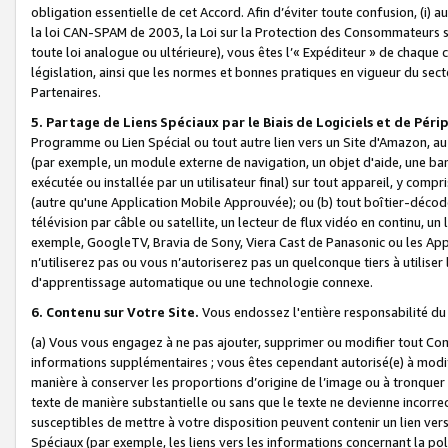
obligation essentielle de cet Accord. Afin d’éviter toute confusion, (i) a
la loi CAN-SPAM de 2003, la Loi sur la Protection des Consommateurs s
toute loi analogue ou ultérieure), vous êtes l’« Expéditeur » de chaque 
législation, ainsi que les normes et bonnes pratiques en vigueur du s
Partenaires.
5. Partage de Liens Spéciaux par le Biais de Logiciels et de Pér
Programme ou Lien Spécial ou tout autre lien vers un Site d'Amazon, au su
(par exemple, un module externe de navigation, un objet d'aide, une ba
exécutée ou installée par un utilisateur final) sur tout appareil, y comp
(autre qu'une Application Mobile Approuvée); ou (b) tout boîtier-décod
télévision par câble ou satellite, un lecteur de flux vidéo en continu, un
exemple, GoogleTV, Bravia de Sony, Viera Cast de Panasonic ou les Appli
n’utiliserez pas ou vous n’autoriserez pas un quelconque tiers à utili
d'apprentissage automatique ou une technologie connexe.
6. Contenu sur Votre Site.
Vous endossez l'entière responsabilité du
(a) Vous vous engagez à ne pas ajouter, supprimer ou modifier tout Co
informations supplémentaires ; vous êtes cependant autorisé(e) à modi
manière à conserver les proportions d’origine de l’image ou à tronquer
texte de manière substantielle ou sans que le texte ne devienne incorr
susceptibles de mettre à votre disposition peuvent contenir un lien ver
Spéciaux (par exemple, les liens vers les informations concernant la poli