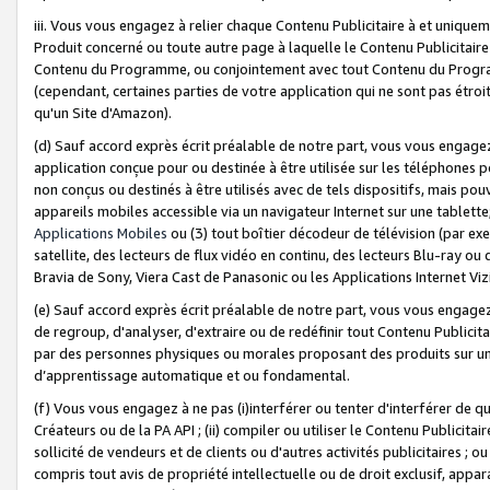
iii. Vous vous engagez à relier chaque Contenu Publicitaire à et uniqu
Produit concerné ou toute autre page à laquelle le Contenu Publicitaire
Contenu du Programme, ou conjointement avec tout Contenu du Programm
(cependant, certaines parties de votre application qui ne sont pas étroi
qu'un Site d'Amazon).
(d) Sauf accord exprès écrit préalable de notre part, vous vous engagez à
application conçue pour ou destinée à être utilisée sur les téléphones p
non conçus ou destinés à être utilisés avec de tels dispositifs, mais pouv
appareils mobiles accessible via un navigateur Internet sur une tablett
Applications Mobiles
ou (3) tout boîtier décodeur de télévision (par ex
satellite, des lecteurs de flux vidéo en continu, des lecteurs Blu-ray o
Bravia de Sony, Viera Cast de Panasonic ou les Applications Internet Viz
(e) Sauf accord exprès écrit préalable de notre part, vous vous engagez 
de regroup, d'analyser, d'extraire ou de redéfinir tout Contenu Publicitai
par des personnes physiques ou morales proposant des produits sur un
d’apprentissage automatique et ou fondamental.
(f) Vous vous engagez à ne pas (i)interférer ou tenter d'interférer de 
Créateurs ou de la PA API ; (ii) compiler ou utiliser le Contenu Publicita
sollicité de vendeurs et de clients ou d'autres activités publicitaires ; ou (
compris tout avis de propriété intellectuelle ou de droit exclusif, appar