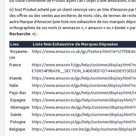
(b) toute commande de Produit ayant fait l'objet d'une annulation, d'u
(c) tout Produit acheté par un client renvoyé vers un Site d'Amazon par
des offres ou des ventes aux enchères de mots-clés, de termes de reche
autre Marque d'Amazon (une liste non exhaustive de nos marques déposée
orthographiée de ces mots (« ammazon », « amaozn » ou « kindel » par
Recherche
») ;
Lieu
Liste Non Exhaustive de Marques Déposées
Royaume-
https://www.amazon.co.uk/gp/feature.html?ie=UTF8&
Uni
France
https://www.amazon.fr/gp/help/customer/display.ht
E78834F9BA58__SECTION_64DE0ED1D744420E933ED
Irlande
https://www.amazon.ie/gp/help/customer/display.htm
Italie
https://www.amazon.it/gp/help/customer/display.html
Pays-Bas
https://www.amazon.nl/gp/help/customer/display.html
Espagne
https://www.amazon.es/gp/help/customer/display.html
Allemagne
https://www.amazon.de/gp/help/customer/display.htm
Suède
https://www.amazon.se/gp/help/customer/display.htm
Pologne
https://www.amazon.pl/gp/help/customer/display.html
Belgique
https://www.amazon.com.be/gp/help/customer/displa