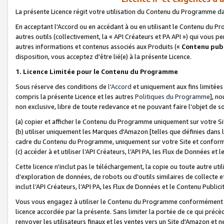
La présente Licence régit votre utilisation du Contenu du Programme d
En acceptant l'Accord ou en accédant à ou en utilisant le Contenu du P
autres outils (collectivement, la «
API Créateurs et PA API
») qui vous pe
autres informations et contenus associés aux Produits («
Contenu publ
disposition, vous acceptez d'être lié(e) à la présente Licence.
1. Licence Limitée pour le Contenu du Programme
Sous réserve des conditions de
l'Accord
et uniquement aux fins limitées
compris la présente Licence et les autres
Politiques du Programme
], n
non exclusive, libre de toute redevance et ne pouvant faire l'objet de so
(a) copier et afficher le Contenu du Programme uniquement sur votre Si
(b) utiliser uniquement les Marques d'Amazon [telles que définies dans 
cadre du Contenu du Programme, uniquement sur votre Site et confo
(c) accéder à et utiliser l’API Créateurs, l’API PA, les Flux de Données e
Cette licence n'inclut pas le téléchargement, la copie ou toute autre util
d’exploration de données, de robots ou d’outils similaires de collecte
inclut l’API Créateurs, l’API PA, les Flux de Données et le Contenu Publici
Vous vous engagez à utiliser le Contenu du Programme conformément a
licence accordée par la présente. Sans limiter la portée de ce qui pré
renvoyer les utilisateurs finaux et les ventes vers un Site d'Amazon et