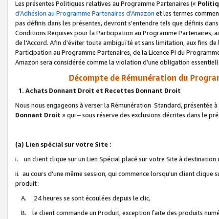
Les présentes Politiques relatives au Programme Partenaires («
Politi
d’Adhésion au Programme Partenaires d'Amazon
et les termes commenç
pas définis dans les présentes, devront s'entendre tels que définis dans 
Conditions Requises pour la Participation au Programme Partenaires, ai
de l'Accord. Afin d’éviter toute ambiguïté et sans limitation, aux fins de
Participation au Programme Partenaires, de la Licence PI du Programme 
Amazon sera considérée comme la violation d’une obligation essentielle
Décompte de Rémunération du Program
1. Achats Donnant Droit et Recettes Donnant Droit
Nous nous engageons à verser la Rémunération Standard, présentée à l
Donnant Droit
» qui – sous réserve des exclusions décrites dans le p
(a) Lien spécial sur votre Site :
i. un client clique sur un Lien Spécial placé sur votre Site à destination
ii. au cours d'une même session, qui commence lorsqu'un client clique s
produit :
A. 24 heures se sont écoulées depuis le clic,
B. le client commande un Produit, exception faite des produits numéri