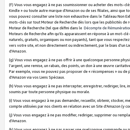
(f) Vous vous engagez à ne pas soumissionner ou acheter des mots-clés,
Kindle » ou toute autre marque d'Amazon ou de ses filiales, ainsi que t
vous pouvez consulter une liste non exhaustive dans le Tableau Non Ex
mots-clés sur tout Moteur de Recherche dès lors que les publicités de 
Moteur de Recherche (tel que défini dans le
Décompte de Rémunératio
Moteurs de Recherche afin qu'ils apparaissent en réponse à un mot-clé o
naturels, gratuits, organiques ou non payants), tant que vous respectez 
vers votre site, et non directement ou indirectement, par le biais d'un Li
d'Amazon.
(g) Vous vous engagez à ne pas offrir à une quelconque personne physi
l'argent, une remise, un rabais, des points, un don à une œuvre caritativ
Par exemple, vous ne pouvez pas proposer de « récompenses » ou de p
d'Amazon via vos Liens Spéciaux.
(h) Vous vous engagez à ne pas intercepter, enregistrer, rediriger, lire
soumis par toute personne physique ou morale.
(i) Vous vous engagez à ne pas demander, recueillir, obtenir, stocker, 
compte utilisées par nos clients en relation avec un Site d'Amazon (y c
(j) Vous vous engagez à ne pas modifier, rediriger, supprimer ou rempla
d'Amazon.
(k) Vous vous engagez à ne pas passer une quelconque commande ou init