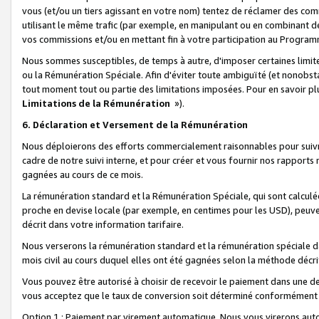
vous (et/ou un tiers agissant en votre nom) tentez de réclamer des c
utilisant le même trafic (par exemple, en manipulant ou en combinant 
vos commissions et/ou en mettant fin à votre participation au Progra
Nous sommes susceptibles, de temps à autre, d'imposer certaines limit
ou la Rémunération Spéciale. Afin d'éviter toute ambiguïté (et nonobst
tout moment tout ou partie des limitations imposées. Pour en savoir plus
Limitations de la Rémunération
»).
6. Déclaration et Versement de la Rémunération
Nous déploierons des efforts commercialement raisonnables pour suivr
cadre de notre suivi interne, et pour créer et vous fournir nos rapport
gagnées au cours de ce mois.
La rémunération standard et la Rémunération Spéciale, qui sont calcul
proche en devise locale (par exemple, en centimes pour les USD), peuve
décrit dans votre information tarifaire.
Nous verserons la rémunération standard et la rémunération spéciale da
mois civil au cours duquel elles ont été gagnées selon la méthode décr
Vous pouvez être autorisé à choisir de recevoir le paiement dans une dev
vous acceptez que le taux de conversion soit déterminé conformément
Option 1 : Paiement par virement automatique.
Nous vous virerons aut