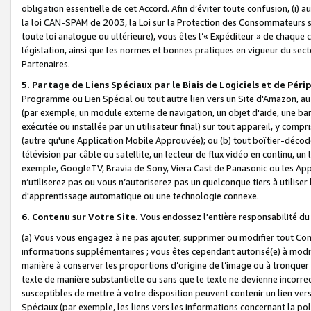
obligation essentielle de cet Accord. Afin d’éviter toute confusion, (i) a
la loi CAN-SPAM de 2003, la Loi sur la Protection des Consommateurs s
toute loi analogue ou ultérieure), vous êtes l’« Expéditeur » de chaque 
législation, ainsi que les normes et bonnes pratiques en vigueur du s
Partenaires.
5. Partage de Liens Spéciaux par le Biais de Logiciels et de Pér
Programme ou Lien Spécial ou tout autre lien vers un Site d'Amazon, au su
(par exemple, un module externe de navigation, un objet d'aide, une ba
exécutée ou installée par un utilisateur final) sur tout appareil, y comp
(autre qu'une Application Mobile Approuvée); ou (b) tout boîtier-décod
télévision par câble ou satellite, un lecteur de flux vidéo en continu, un
exemple, GoogleTV, Bravia de Sony, Viera Cast de Panasonic ou les Appli
n’utiliserez pas ou vous n’autoriserez pas un quelconque tiers à utili
d'apprentissage automatique ou une technologie connexe.
6. Contenu sur Votre Site.
Vous endossez l'entière responsabilité du
(a) Vous vous engagez à ne pas ajouter, supprimer ou modifier tout Co
informations supplémentaires ; vous êtes cependant autorisé(e) à modi
manière à conserver les proportions d’origine de l’image ou à tronquer
texte de manière substantielle ou sans que le texte ne devienne incorr
susceptibles de mettre à votre disposition peuvent contenir un lien ver
Spéciaux (par exemple, les liens vers les informations concernant la poli