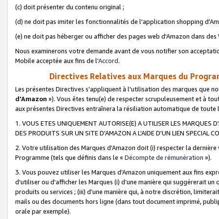
(c) doit présenter du contenu original ;
(d) ne doit pas imiter les fonctionnalités de l'application shopping d'Am
(e) ne doit pas héberger ou afficher des pages web d'Amazon dans de
Nous examinerons votre demande avant de vous notifier son acceptatio
Mobile acceptée aux fins de l'
Accord
.
Directives Relatives aux Marques du Progra
Les présentes Directives s'appliquent à l'utilisation des marques que
d'Amazon
»). Vous êtes tenu(e) de respecter scrupuleusement et à tou
aux présentes Directives entraînera la résiliation automatique de toute
1. VOUS ETES UNIQUEMENT AUTORISE(E) A UTILISER LES MARQUES D'
DES PRODUITS SUR UN SITE D'AMAZON A L'AIDE D'UN LIEN SPECIAL 
2. Votre utilisation des Marques d'Amazon doit (i) respecter la dernière
Programme (tels que définis dans le «
Décompte de rémunération
»).
3. Vous pouvez utiliser les Marques d'Amazon uniquement aux fins expr
d'utiliser ou d'afficher les Marques (i) d’une manière qui suggérerait un
produits ou services ; (iii) d’une manière qui, à notre discrétion, limit
mails ou des documents hors ligne (dans tout document imprimé, publip
orale par exemple).