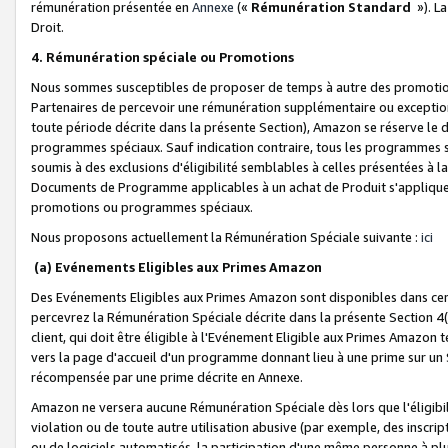
rémunération présentée en
Annexe
(«
Rémunération Standard
»). L
Droit.
4. Rémunération spéciale ou Promotions
Nous sommes susceptibles de proposer de temps à autre des promotion
Partenaires de percevoir une rémunération supplémentaire ou exceptio
toute période décrite dans la présente Section), Amazon se réserve le
programmes spéciaux. Sauf indication contraire, tous les programmes s
soumis à des exclusions d'éligibilité semblables à celles présentées à 
Documents de Programme applicables à un achat de Produit s'appliquera
promotions ou programmes spéciaux.
Nous proposons actuellement la Rémunération Spéciale suivante :
ici
(a) Evénements Eligibles aux Primes Amazon
Des Evénements Eligibles aux Primes Amazon sont disponibles dans cer
percevrez la Rémunération Spéciale décrite dans la présente Section 4(
client, qui doit être éligible à l'Evénement Eligible aux Primes Amazon te
vers la page d'accueil d'un programme donnant lieu à une prime sur un Si
récompensée par une prime décrite en Annexe.
Amazon ne versera aucune Rémunération Spéciale dès lors que l'éligibi
violation ou de toute autre utilisation abusive (par exemple, des inscrip
ou de logiciels automatisés, la participation d'une même personne à p