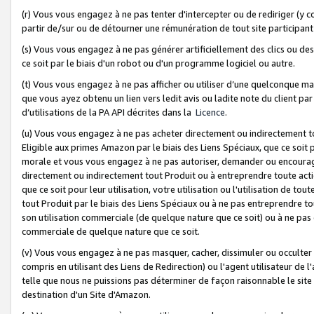
(r) Vous vous engagez à ne pas tenter d'intercepter ou de rediriger (y comp
partir de/sur ou de détourner une rémunération de tout site participa
(s) Vous vous engagez à ne pas générer artificiellement des clics ou de
ce soit par le biais d'un robot ou d'un programme logiciel ou autre.
(t) Vous vous engagez à ne pas afficher ou utiliser d’une quelconque man
que vous ayez obtenu un lien vers ledit avis ou ladite note du client par
d’utilisations de la PA API décrites dans la
Licence
.
(u) Vous vous engagez à ne pas acheter directement ou indirectement t
Eligible aux primes Amazon par le biais des Liens Spéciaux, que ce soit 
morale et vous vous engagez à ne pas autoriser, demander ou encourager
directement ou indirectement tout Produit ou à entreprendre toute acti
que ce soit pour leur utilisation, votre utilisation ou l'utilisation de
tout Produit par le biais des Liens Spéciaux ou à ne pas entreprendre t
son utilisation commerciale (de quelque nature que ce soit) ou à ne pas o
commerciale de quelque nature que ce soit.
(v) Vous vous engagez à ne pas masquer, cacher, dissimuler ou occulter 
compris en utilisant des Liens de Redirection) ou l'agent utilisateur de 
telle que nous ne puissions pas déterminer de façon raisonnable le site ou
destination d'un Site d'Amazon.