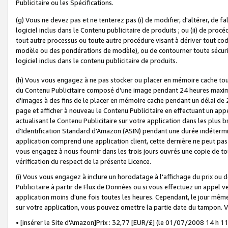
Publicitaire ou les Spécifications.
(g) Vous ne devez pas et ne tenterez pas (i) de modifier, d'altérer, de f
logiciel inclus dans le Contenu publicitaire de produits ; ou (ii) de proc
tout autre processus ou toute autre procédure visant à dériver tout c
modèle ou des pondérations de modèle), ou de contourner toute sécurité a
logiciel inclus dans le contenu publicitaire de produits.
(h) Vous vous engagez à ne pas stocker ou placer en mémoire cache tou
du Contenu Publicitaire composé d'une image pendant 24 heures maxim
d'images à des fins de le placer en mémoire cache pendant un délai de
page et afficher à nouveau le Contenu Publicitaire en effectuant un app
actualisant le Contenu Publicitaire sur votre application dans les plus 
d'Identification Standard d'Amazon (ASIN) pendant une durée indéterminé
application comprend une application client, cette dernière ne peut pa
vous engagez à nous fournir dans les trois jours ouvrés une copie de tou
vérification du respect de la présente Licence.
(i) Vous vous engagez à inclure un horodatage à l'affichage du prix ou 
Publicitaire à partir de Flux de Données ou si vous effectuez un appel ve
application moins d'une fois toutes les heures. Cependant, le jour même
sur votre application, vous pouvez omettre la partie date du tampon.
• [insérer le Site d'Amazon]Prix : 32,77 [EUR/£] (le 01/07/2008 14 h 11 