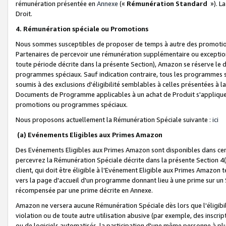
rémunération présentée en
Annexe
(«
Rémunération Standard
»). L
Droit.
4. Rémunération spéciale ou Promotions
Nous sommes susceptibles de proposer de temps à autre des promotion
Partenaires de percevoir une rémunération supplémentaire ou exceptio
toute période décrite dans la présente Section), Amazon se réserve le
programmes spéciaux. Sauf indication contraire, tous les programmes s
soumis à des exclusions d'éligibilité semblables à celles présentées à 
Documents de Programme applicables à un achat de Produit s'appliquera
promotions ou programmes spéciaux.
Nous proposons actuellement la Rémunération Spéciale suivante :
ici
(a) Evénements Eligibles aux Primes Amazon
Des Evénements Eligibles aux Primes Amazon sont disponibles dans cer
percevrez la Rémunération Spéciale décrite dans la présente Section 4(
client, qui doit être éligible à l'Evénement Eligible aux Primes Amazon te
vers la page d'accueil d'un programme donnant lieu à une prime sur un Si
récompensée par une prime décrite en Annexe.
Amazon ne versera aucune Rémunération Spéciale dès lors que l'éligibi
violation ou de toute autre utilisation abusive (par exemple, des inscrip
ou de logiciels automatisés, la participation d'une même personne à p