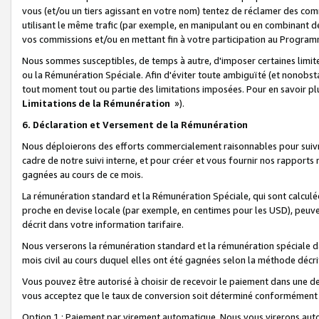
vous (et/ou un tiers agissant en votre nom) tentez de réclamer des c
utilisant le même trafic (par exemple, en manipulant ou en combinant 
vos commissions et/ou en mettant fin à votre participation au Progra
Nous sommes susceptibles, de temps à autre, d'imposer certaines limit
ou la Rémunération Spéciale. Afin d'éviter toute ambiguïté (et nonobst
tout moment tout ou partie des limitations imposées. Pour en savoir plus
Limitations de la Rémunération
»).
6. Déclaration et Versement de la Rémunération
Nous déploierons des efforts commercialement raisonnables pour suivr
cadre de notre suivi interne, et pour créer et vous fournir nos rapport
gagnées au cours de ce mois.
La rémunération standard et la Rémunération Spéciale, qui sont calcul
proche en devise locale (par exemple, en centimes pour les USD), peuve
décrit dans votre information tarifaire.
Nous verserons la rémunération standard et la rémunération spéciale da
mois civil au cours duquel elles ont été gagnées selon la méthode décr
Vous pouvez être autorisé à choisir de recevoir le paiement dans une dev
vous acceptez que le taux de conversion soit déterminé conformément
Option 1 : Paiement par virement automatique.
Nous vous virerons aut