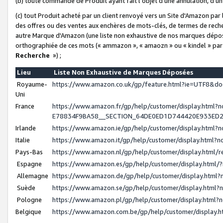
(b) toute commande de Produit ayant fait l'objet d'une annulation, d'u
(c) tout Produit acheté par un client renvoyé vers un Site d'Amazon par
des offres ou des ventes aux enchères de mots-clés, de termes de reche
autre Marque d'Amazon (une liste non exhaustive de nos marques déposée
orthographiée de ces mots (« ammazon », « amaozn » ou « kindel » par
Recherche
») ;
Lieu
Liste Non Exhaustive de Marques Déposées
Royaume-
https://www.amazon.co.uk/gp/feature.html?ie=UTF8&
Uni
France
https://www.amazon.fr/gp/help/customer/display.ht
E78834F9BA58__SECTION_64DE0ED1D744420E933ED
Irlande
https://www.amazon.ie/gp/help/customer/display.htm
Italie
https://www.amazon.it/gp/help/customer/display.html
Pays-Bas
https://www.amazon.nl/gp/help/customer/display.html
Espagne
https://www.amazon.es/gp/help/customer/display.html
Allemagne
https://www.amazon.de/gp/help/customer/display.htm
Suède
https://www.amazon.se/gp/help/customer/display.htm
Pologne
https://www.amazon.pl/gp/help/customer/display.html
Belgique
https://www.amazon.com.be/gp/help/customer/displa