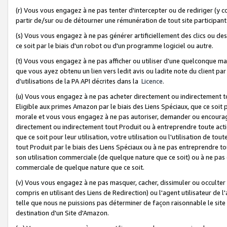
(r) Vous vous engagez à ne pas tenter d'intercepter ou de rediriger (y comp
partir de/sur ou de détourner une rémunération de tout site participa
(s) Vous vous engagez à ne pas générer artificiellement des clics ou de
ce soit par le biais d'un robot ou d'un programme logiciel ou autre.
(t) Vous vous engagez à ne pas afficher ou utiliser d’une quelconque man
que vous ayez obtenu un lien vers ledit avis ou ladite note du client par
d’utilisations de la PA API décrites dans la
Licence
.
(u) Vous vous engagez à ne pas acheter directement ou indirectement t
Eligible aux primes Amazon par le biais des Liens Spéciaux, que ce soit 
morale et vous vous engagez à ne pas autoriser, demander ou encourager
directement ou indirectement tout Produit ou à entreprendre toute acti
que ce soit pour leur utilisation, votre utilisation ou l'utilisation de
tout Produit par le biais des Liens Spéciaux ou à ne pas entreprendre t
son utilisation commerciale (de quelque nature que ce soit) ou à ne pas o
commerciale de quelque nature que ce soit.
(v) Vous vous engagez à ne pas masquer, cacher, dissimuler ou occulter 
compris en utilisant des Liens de Redirection) ou l'agent utilisateur de 
telle que nous ne puissions pas déterminer de façon raisonnable le site ou
destination d'un Site d'Amazon.