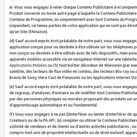
iii. Vous vous engagez à relier chaque Contenu Publicitaire à et uniqu
Produit concerné ou toute autre page à laquelle le Contenu Publicitaire
Contenu du Programme, ou conjointement avec tout Contenu du Programm
(cependant, certaines parties de votre application qui ne sont pas étroi
qu'un Site d'Amazon).
(d) Sauf accord exprès écrit préalable de notre part, vous vous engagez à
application conçue pour ou destinée à être utilisée sur les téléphones p
non conçus ou destinés à être utilisés avec de tels dispositifs, mais pouv
appareils mobiles accessible via un navigateur Internet sur une tablett
Applications Mobiles
ou (3) tout boîtier décodeur de télévision (par ex
satellite, des lecteurs de flux vidéo en continu, des lecteurs Blu-ray o
Bravia de Sony, Viera Cast de Panasonic ou les Applications Internet Viz
(e) Sauf accord exprès écrit préalable de notre part, vous vous engagez 
de regroup, d'analyser, d'extraire ou de redéfinir tout Contenu Publicitai
par des personnes physiques ou morales proposant des produits sur un
d’apprentissage automatique et ou fondamental.
(f) Vous vous engagez à ne pas (i)interférer ou tenter d'interférer de 
Créateurs ou de la PA API ; (ii) compiler ou utiliser le Contenu Publicita
sollicité de vendeurs et de clients ou d'autres activités publicitaires ; ou (
compris tout avis de propriété intellectuelle ou de droit exclusif, appar