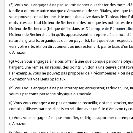
(f) Vous vous engagez à ne pas soumissionner ou acheter des mots-clés,
Kindle » ou toute autre marque d'Amazon ou de ses filiales, ainsi que t
vous pouvez consulter une liste non exhaustive dans le Tableau Non Ex
mots-clés sur tout Moteur de Recherche dès lors que les publicités de 
Moteur de Recherche (tel que défini dans le
Décompte de Rémunératio
Moteurs de Recherche afin qu'ils apparaissent en réponse à un mot-clé o
naturels, gratuits, organiques ou non payants), tant que vous respectez 
vers votre site, et non directement ou indirectement, par le biais d'un Li
d'Amazon.
(g) Vous vous engagez à ne pas offrir à une quelconque personne physi
l'argent, une remise, un rabais, des points, un don à une œuvre caritativ
Par exemple, vous ne pouvez pas proposer de « récompenses » ou de p
d'Amazon via vos Liens Spéciaux.
(h) Vous vous engagez à ne pas intercepter, enregistrer, rediriger, lire
soumis par toute personne physique ou morale.
(i) Vous vous engagez à ne pas demander, recueillir, obtenir, stocker, 
compte utilisées par nos clients en relation avec un Site d'Amazon (y c
(j) Vous vous engagez à ne pas modifier, rediriger, supprimer ou rempla
d'Amazon.
(k) Vous vous engagez à ne pas passer une quelconque commande ou init