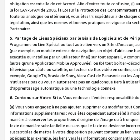
obligation essentielle de cet Accord. Afin d’éviter toute confusion, (i) a
la loi CAN-SPAM de 2003, la Loi sur la Protection des Consommateurs s
toute loi analogue ou ultérieure), vous êtes l’« Expéditeur » de chaque 
législation, ainsi que les normes et bonnes pratiques en vigueur du s
Partenaires.
5. Partage de Liens Spéciaux par le Biais de Logiciels et de Pér
Programme ou Lien Spécial ou tout autre lien vers un Site d'Amazon, au su
(par exemple, un module externe de navigation, un objet d'aide, une ba
exécutée ou installée par un utilisateur final) sur tout appareil, y comp
(autre qu'une Application Mobile Approuvée); ou (b) tout boîtier-décod
télévision par câble ou satellite, un lecteur de flux vidéo en continu, un
exemple, GoogleTV, Bravia de Sony, Viera Cast de Panasonic ou les Appli
n’utiliserez pas ou vous n’autoriserez pas un quelconque tiers à utili
d'apprentissage automatique ou une technologie connexe.
6. Contenu sur Votre Site.
Vous endossez l'entière responsabilité du
(a) Vous vous engagez à ne pas ajouter, supprimer ou modifier tout Co
informations supplémentaires ; vous êtes cependant autorisé(e) à modi
manière à conserver les proportions d’origine de l’image ou à tronquer
texte de manière substantielle ou sans que le texte ne devienne incorr
susceptibles de mettre à votre disposition peuvent contenir un lien ver
Spéciaux (par exemple, les liens vers les informations concernant la poli