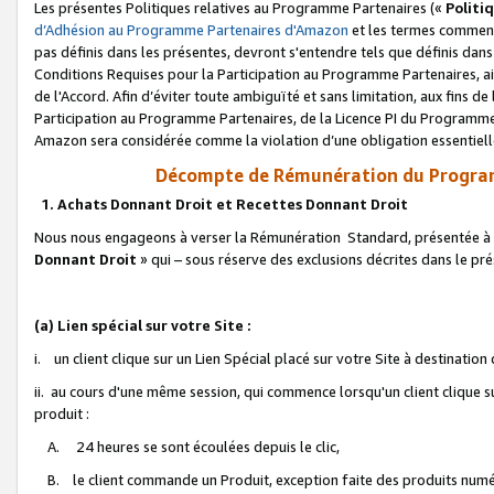
Les présentes Politiques relatives au Programme Partenaires («
Politi
d’Adhésion au Programme Partenaires d'Amazon
et les termes commenç
pas définis dans les présentes, devront s'entendre tels que définis dans 
Conditions Requises pour la Participation au Programme Partenaires, ai
de l'Accord. Afin d’éviter toute ambiguïté et sans limitation, aux fins de
Participation au Programme Partenaires, de la Licence PI du Programme 
Amazon sera considérée comme la violation d’une obligation essentielle
Décompte de Rémunération du Program
1. Achats Donnant Droit et Recettes Donnant Droit
Nous nous engageons à verser la Rémunération Standard, présentée à l
Donnant Droit
» qui – sous réserve des exclusions décrites dans le p
(a) Lien spécial sur votre Site :
i. un client clique sur un Lien Spécial placé sur votre Site à destination
ii. au cours d'une même session, qui commence lorsqu'un client clique s
produit :
A. 24 heures se sont écoulées depuis le clic,
B. le client commande un Produit, exception faite des produits numéri