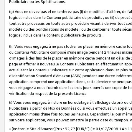
Publicitaire ou les Spécifications.
(g) Vous ne devez pas et ne tenterez pas (i) de modifier, d'altérer, de f
logiciel inclus dans le Contenu publicitaire de produits ; ou (ii) de proc
tout autre processus ou toute autre procédure visant à dériver tout c
modèle ou des pondérations de modèle), ou de contourner toute sécurité a
logiciel inclus dans le contenu publicitaire de produits.
(h) Vous vous engagez à ne pas stocker ou placer en mémoire cache tou
du Contenu Publicitaire composé d'une image pendant 24 heures maxim
d'images à des fins de le placer en mémoire cache pendant un délai de
page et afficher à nouveau le Contenu Publicitaire en effectuant un app
actualisant le Contenu Publicitaire sur votre application dans les plus 
d'Identification Standard d'Amazon (ASIN) pendant une durée indéterminé
application comprend une application client, cette dernière ne peut pa
vous engagez à nous fournir dans les trois jours ouvrés une copie de tou
vérification du respect de la présente Licence.
(i) Vous vous engagez à inclure un horodatage à l'affichage du prix ou 
Publicitaire à partir de Flux de Données ou si vous effectuez un appel ve
application moins d'une fois toutes les heures. Cependant, le jour même
sur votre application, vous pouvez omettre la partie date du tampon.
• [insérer le Site d'Amazon]Prix : 32,77 [EUR/£] (le 01/07/2008 14 h 11 