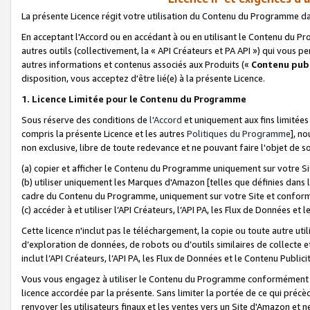
La présente Licence régit votre utilisation du Contenu du Programme d
En acceptant l'Accord ou en accédant à ou en utilisant le Contenu du P
autres outils (collectivement, la «
API Créateurs et PA API
») qui vous pe
autres informations et contenus associés aux Produits («
Contenu publ
disposition, vous acceptez d'être lié(e) à la présente Licence.
1. Licence Limitée pour le Contenu du Programme
Sous réserve des conditions de
l'Accord
et uniquement aux fins limitées
compris la présente Licence et les autres
Politiques du Programme
], n
non exclusive, libre de toute redevance et ne pouvant faire l'objet de so
(a) copier et afficher le Contenu du Programme uniquement sur votre Si
(b) utiliser uniquement les Marques d'Amazon [telles que définies dans 
cadre du Contenu du Programme, uniquement sur votre Site et confo
(c) accéder à et utiliser l’API Créateurs, l’API PA, les Flux de Données e
Cette licence n'inclut pas le téléchargement, la copie ou toute autre util
d’exploration de données, de robots ou d’outils similaires de collecte
inclut l’API Créateurs, l’API PA, les Flux de Données et le Contenu Publici
Vous vous engagez à utiliser le Contenu du Programme conformément a
licence accordée par la présente. Sans limiter la portée de ce qui pré
renvoyer les utilisateurs finaux et les ventes vers un Site d'Amazon et