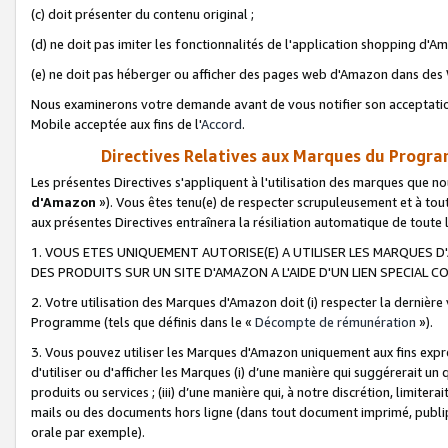
(c) doit présenter du contenu original ;
(d) ne doit pas imiter les fonctionnalités de l'application shopping d'Am
(e) ne doit pas héberger ou afficher des pages web d'Amazon dans de
Nous examinerons votre demande avant de vous notifier son acceptatio
Mobile acceptée aux fins de l'
Accord
.
Directives Relatives aux Marques du Progra
Les présentes Directives s'appliquent à l'utilisation des marques que
d'Amazon
»). Vous êtes tenu(e) de respecter scrupuleusement et à tou
aux présentes Directives entraînera la résiliation automatique de toute
1. VOUS ETES UNIQUEMENT AUTORISE(E) A UTILISER LES MARQUES D'
DES PRODUITS SUR UN SITE D'AMAZON A L'AIDE D'UN LIEN SPECIAL 
2. Votre utilisation des Marques d'Amazon doit (i) respecter la dernière
Programme (tels que définis dans le «
Décompte de rémunération
»).
3. Vous pouvez utiliser les Marques d'Amazon uniquement aux fins expr
d'utiliser ou d'afficher les Marques (i) d’une manière qui suggérerait un
produits ou services ; (iii) d’une manière qui, à notre discrétion, limit
mails ou des documents hors ligne (dans tout document imprimé, publip
orale par exemple).