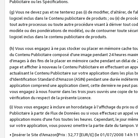
Publicitaire ou les Spécifications.
(g) Vous ne devez pas et ne tenterez pas (i) de modifier, d'altérer, de f
logiciel inclus dans le Contenu publicitaire de produits ; ou (ii) de proc
tout autre processus ou toute autre procédure visant à dériver tout c
modèle ou des pondérations de modèle), ou de contourner toute sécurité a
logiciel inclus dans le contenu publicitaire de produits.
(h) Vous vous engagez à ne pas stocker ou placer en mémoire cache tou
du Contenu Publicitaire composé d'une image pendant 24 heures maxim
d'images à des fins de le placer en mémoire cache pendant un délai de
page et afficher à nouveau le Contenu Publicitaire en effectuant un app
actualisant le Contenu Publicitaire sur votre application dans les plus 
d'Identification Standard d'Amazon (ASIN) pendant une durée indéterminé
application comprend une application client, cette dernière ne peut pa
vous engagez à nous fournir dans les trois jours ouvrés une copie de tou
vérification du respect de la présente Licence.
(i) Vous vous engagez à inclure un horodatage à l'affichage du prix ou 
Publicitaire à partir de Flux de Données ou si vous effectuez un appel ve
application moins d'une fois toutes les heures. Cependant, le jour même
sur votre application, vous pouvez omettre la partie date du tampon.
• [insérer le Site d'Amazon]Prix : 32,77 [EUR/£] (le 01/07/2008 14 h 11 