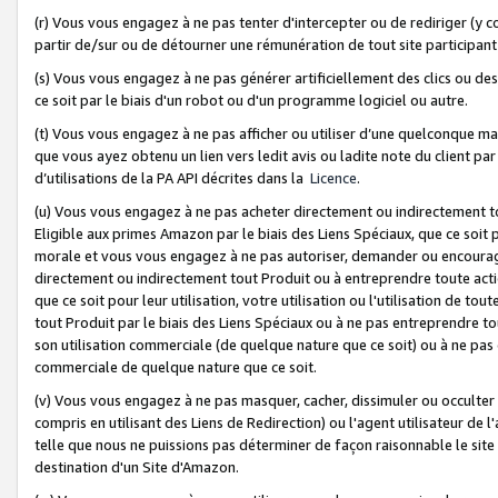
(r) Vous vous engagez à ne pas tenter d'intercepter ou de rediriger (y comp
partir de/sur ou de détourner une rémunération de tout site participa
(s) Vous vous engagez à ne pas générer artificiellement des clics ou de
ce soit par le biais d'un robot ou d'un programme logiciel ou autre.
(t) Vous vous engagez à ne pas afficher ou utiliser d’une quelconque man
que vous ayez obtenu un lien vers ledit avis ou ladite note du client par
d’utilisations de la PA API décrites dans la
Licence
.
(u) Vous vous engagez à ne pas acheter directement ou indirectement t
Eligible aux primes Amazon par le biais des Liens Spéciaux, que ce soit 
morale et vous vous engagez à ne pas autoriser, demander ou encourager
directement ou indirectement tout Produit ou à entreprendre toute acti
que ce soit pour leur utilisation, votre utilisation ou l'utilisation de
tout Produit par le biais des Liens Spéciaux ou à ne pas entreprendre t
son utilisation commerciale (de quelque nature que ce soit) ou à ne pas o
commerciale de quelque nature que ce soit.
(v) Vous vous engagez à ne pas masquer, cacher, dissimuler ou occulter 
compris en utilisant des Liens de Redirection) ou l'agent utilisateur de 
telle que nous ne puissions pas déterminer de façon raisonnable le site ou
destination d'un Site d'Amazon.