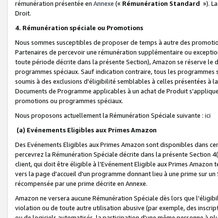
rémunération présentée en
Annexe
(«
Rémunération Standard
»). L
Droit.
4. Rémunération spéciale ou Promotions
Nous sommes susceptibles de proposer de temps à autre des promotion
Partenaires de percevoir une rémunération supplémentaire ou exceptio
toute période décrite dans la présente Section), Amazon se réserve le
programmes spéciaux. Sauf indication contraire, tous les programmes s
soumis à des exclusions d'éligibilité semblables à celles présentées à 
Documents de Programme applicables à un achat de Produit s'appliquera
promotions ou programmes spéciaux.
Nous proposons actuellement la Rémunération Spéciale suivante :
ici
(a) Evénements Eligibles aux Primes Amazon
Des Evénements Eligibles aux Primes Amazon sont disponibles dans cer
percevrez la Rémunération Spéciale décrite dans la présente Section 4(
client, qui doit être éligible à l'Evénement Eligible aux Primes Amazon te
vers la page d'accueil d'un programme donnant lieu à une prime sur un Si
récompensée par une prime décrite en Annexe.
Amazon ne versera aucune Rémunération Spéciale dès lors que l'éligibi
violation ou de toute autre utilisation abusive (par exemple, des inscrip
ou de logiciels automatisés, la participation d'une même personne à p