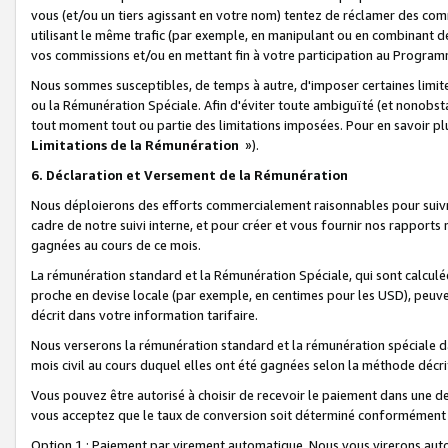
vous (et/ou un tiers agissant en votre nom) tentez de réclamer des c
utilisant le même trafic (par exemple, en manipulant ou en combinant 
vos commissions et/ou en mettant fin à votre participation au Progra
Nous sommes susceptibles, de temps à autre, d'imposer certaines limit
ou la Rémunération Spéciale. Afin d'éviter toute ambiguïté (et nonobst
tout moment tout ou partie des limitations imposées. Pour en savoir plus
Limitations de la Rémunération
»).
6. Déclaration et Versement de la Rémunération
Nous déploierons des efforts commercialement raisonnables pour suivr
cadre de notre suivi interne, et pour créer et vous fournir nos rapport
gagnées au cours de ce mois.
La rémunération standard et la Rémunération Spéciale, qui sont calcul
proche en devise locale (par exemple, en centimes pour les USD), peuve
décrit dans votre information tarifaire.
Nous verserons la rémunération standard et la rémunération spéciale da
mois civil au cours duquel elles ont été gagnées selon la méthode décr
Vous pouvez être autorisé à choisir de recevoir le paiement dans une dev
vous acceptez que le taux de conversion soit déterminé conformément
Option 1 : Paiement par virement automatique.
Nous vous virerons aut