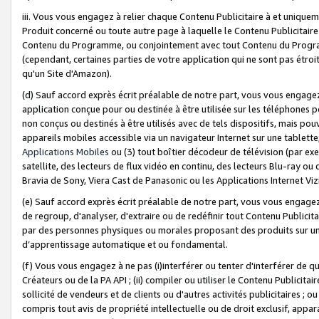
iii. Vous vous engagez à relier chaque Contenu Publicitaire à et uniqu
Produit concerné ou toute autre page à laquelle le Contenu Publicitaire
Contenu du Programme, ou conjointement avec tout Contenu du Programm
(cependant, certaines parties de votre application qui ne sont pas étroi
qu'un Site d'Amazon).
(d) Sauf accord exprès écrit préalable de notre part, vous vous engagez à
application conçue pour ou destinée à être utilisée sur les téléphones p
non conçus ou destinés à être utilisés avec de tels dispositifs, mais pouv
appareils mobiles accessible via un navigateur Internet sur une tablett
Applications Mobiles
ou (3) tout boîtier décodeur de télévision (par ex
satellite, des lecteurs de flux vidéo en continu, des lecteurs Blu-ray o
Bravia de Sony, Viera Cast de Panasonic ou les Applications Internet Viz
(e) Sauf accord exprès écrit préalable de notre part, vous vous engagez 
de regroup, d'analyser, d'extraire ou de redéfinir tout Contenu Publicitai
par des personnes physiques ou morales proposant des produits sur un
d’apprentissage automatique et ou fondamental.
(f) Vous vous engagez à ne pas (i)interférer ou tenter d'interférer de 
Créateurs ou de la PA API ; (ii) compiler ou utiliser le Contenu Publicita
sollicité de vendeurs et de clients ou d'autres activités publicitaires ; ou (
compris tout avis de propriété intellectuelle ou de droit exclusif, appar