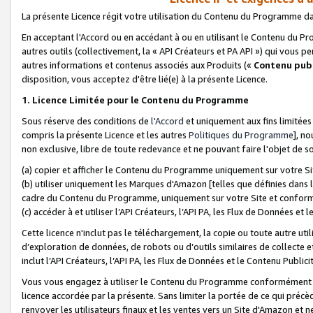
La présente Licence régit votre utilisation du Contenu du Programme d
En acceptant l'Accord ou en accédant à ou en utilisant le Contenu du P
autres outils (collectivement, la «
API Créateurs et PA API
») qui vous pe
autres informations et contenus associés aux Produits («
Contenu publ
disposition, vous acceptez d'être lié(e) à la présente Licence.
1. Licence Limitée pour le Contenu du Programme
Sous réserve des conditions de
l'Accord
et uniquement aux fins limitées
compris la présente Licence et les autres
Politiques du Programme
], n
non exclusive, libre de toute redevance et ne pouvant faire l'objet de so
(a) copier et afficher le Contenu du Programme uniquement sur votre Si
(b) utiliser uniquement les Marques d'Amazon [telles que définies dans 
cadre du Contenu du Programme, uniquement sur votre Site et confo
(c) accéder à et utiliser l’API Créateurs, l’API PA, les Flux de Données e
Cette licence n'inclut pas le téléchargement, la copie ou toute autre util
d’exploration de données, de robots ou d’outils similaires de collecte
inclut l’API Créateurs, l’API PA, les Flux de Données et le Contenu Publici
Vous vous engagez à utiliser le Contenu du Programme conformément a
licence accordée par la présente. Sans limiter la portée de ce qui pré
renvoyer les utilisateurs finaux et les ventes vers un Site d'Amazon et