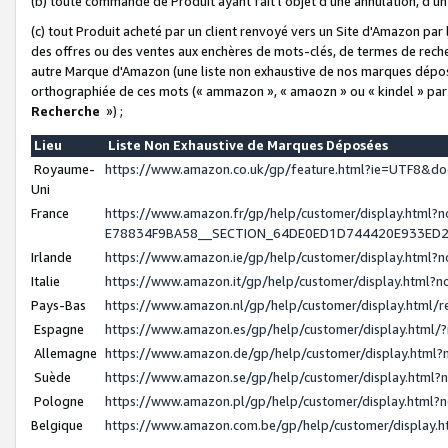
(b) toute commande de Produit ayant fait l'objet d'une annulation, d'u
(c) tout Produit acheté par un client renvoyé vers un Site d'Amazon par
des offres ou des ventes aux enchères de mots-clés, de termes de reche
autre Marque d'Amazon (une liste non exhaustive de nos marques déposée
orthographiée de ces mots (« ammazon », « amaozn » ou « kindel » par
Recherche
») ;
Lieu
Liste Non Exhaustive de Marques Déposées
Royaume-
https://www.amazon.co.uk/gp/feature.html?ie=UTF8&
Uni
France
https://www.amazon.fr/gp/help/customer/display.ht
E78834F9BA58__SECTION_64DE0ED1D744420E933ED
Irlande
https://www.amazon.ie/gp/help/customer/display.htm
Italie
https://www.amazon.it/gp/help/customer/display.html
Pays-Bas
https://www.amazon.nl/gp/help/customer/display.html
Espagne
https://www.amazon.es/gp/help/customer/display.html
Allemagne
https://www.amazon.de/gp/help/customer/display.htm
Suède
https://www.amazon.se/gp/help/customer/display.htm
Pologne
https://www.amazon.pl/gp/help/customer/display.html
Belgique
https://www.amazon.com.be/gp/help/customer/displa