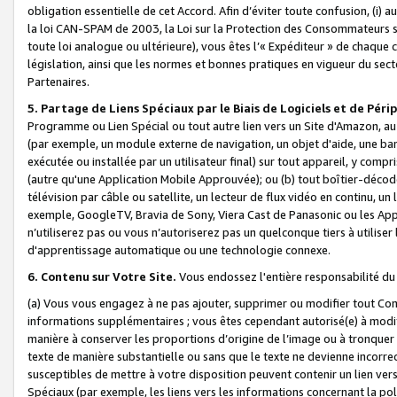
obligation essentielle de cet Accord. Afin d’éviter toute confusion, (i) a
la loi CAN-SPAM de 2003, la Loi sur la Protection des Consommateurs s
toute loi analogue ou ultérieure), vous êtes l’« Expéditeur » de chaque 
législation, ainsi que les normes et bonnes pratiques en vigueur du s
Partenaires.
5. Partage de Liens Spéciaux par le Biais de Logiciels et de Pér
Programme ou Lien Spécial ou tout autre lien vers un Site d'Amazon, au su
(par exemple, un module externe de navigation, un objet d'aide, une ba
exécutée ou installée par un utilisateur final) sur tout appareil, y comp
(autre qu'une Application Mobile Approuvée); ou (b) tout boîtier-décod
télévision par câble ou satellite, un lecteur de flux vidéo en continu, un
exemple, GoogleTV, Bravia de Sony, Viera Cast de Panasonic ou les Appli
n’utiliserez pas ou vous n’autoriserez pas un quelconque tiers à utili
d'apprentissage automatique ou une technologie connexe.
6. Contenu sur Votre Site.
Vous endossez l'entière responsabilité du
(a) Vous vous engagez à ne pas ajouter, supprimer ou modifier tout Co
informations supplémentaires ; vous êtes cependant autorisé(e) à modi
manière à conserver les proportions d’origine de l’image ou à tronquer
texte de manière substantielle ou sans que le texte ne devienne incorr
susceptibles de mettre à votre disposition peuvent contenir un lien ver
Spéciaux (par exemple, les liens vers les informations concernant la poli