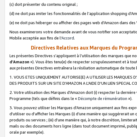
(c) doit présenter du contenu original ;
(d) ne doit pas imiter les fonctionnalités de l'application shopping d'Am
(e) ne doit pas héberger ou afficher des pages web d'Amazon dans de
Nous examinerons votre demande avant de vous notifier son acceptatio
Mobile acceptée aux fins de l'
Accord
.
Directives Relatives aux Marques du Progra
Les présentes Directives s'appliquent à l'utilisation des marques que
d'Amazon
»). Vous êtes tenu(e) de respecter scrupuleusement et à tou
aux présentes Directives entraînera la résiliation automatique de toute
1. VOUS ETES UNIQUEMENT AUTORISE(E) A UTILISER LES MARQUES D'
DES PRODUITS SUR UN SITE D'AMAZON A L'AIDE D'UN LIEN SPECIAL 
2. Votre utilisation des Marques d'Amazon doit (i) respecter la dernière
Programme (tels que définis dans le «
Décompte de rémunération
»).
3. Vous pouvez utiliser les Marques d'Amazon uniquement aux fins expr
d'utiliser ou d'afficher les Marques (i) d’une manière qui suggérerait un
produits ou services ; (iii) d’une manière qui, à notre discrétion, limit
mails ou des documents hors ligne (dans tout document imprimé, publip
orale par exemple).