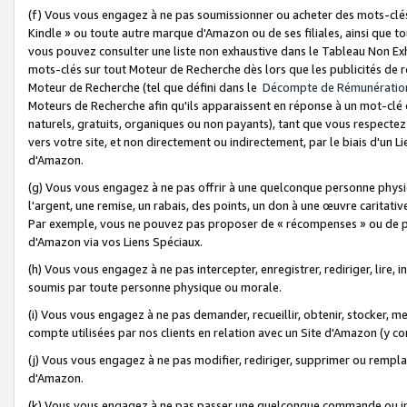
(f) Vous vous engagez à ne pas soumissionner ou acheter des mots-clés,
Kindle » ou toute autre marque d'Amazon ou de ses filiales, ainsi que t
vous pouvez consulter une liste non exhaustive dans le Tableau Non Ex
mots-clés sur tout Moteur de Recherche dès lors que les publicités de 
Moteur de Recherche (tel que défini dans le
Décompte de Rémunératio
Moteurs de Recherche afin qu'ils apparaissent en réponse à un mot-clé o
naturels, gratuits, organiques ou non payants), tant que vous respectez 
vers votre site, et non directement ou indirectement, par le biais d'un Li
d'Amazon.
(g) Vous vous engagez à ne pas offrir à une quelconque personne physi
l'argent, une remise, un rabais, des points, un don à une œuvre caritativ
Par exemple, vous ne pouvez pas proposer de « récompenses » ou de p
d'Amazon via vos Liens Spéciaux.
(h) Vous vous engagez à ne pas intercepter, enregistrer, rediriger, lire
soumis par toute personne physique ou morale.
(i) Vous vous engagez à ne pas demander, recueillir, obtenir, stocker, 
compte utilisées par nos clients en relation avec un Site d'Amazon (y c
(j) Vous vous engagez à ne pas modifier, rediriger, supprimer ou rempla
d'Amazon.
(k) Vous vous engagez à ne pas passer une quelconque commande ou init