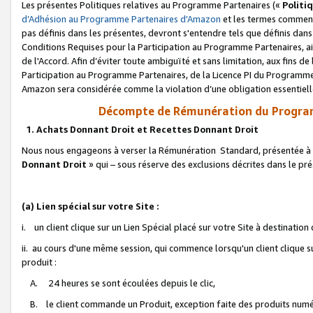
Les présentes Politiques relatives au Programme Partenaires («
Politi
d’Adhésion au Programme Partenaires d'Amazon
et les termes commenç
pas définis dans les présentes, devront s'entendre tels que définis dans 
Conditions Requises pour la Participation au Programme Partenaires, ai
de l'Accord. Afin d’éviter toute ambiguïté et sans limitation, aux fins de
Participation au Programme Partenaires, de la Licence PI du Programme 
Amazon sera considérée comme la violation d’une obligation essentielle
Décompte de Rémunération du Program
1. Achats Donnant Droit et Recettes Donnant Droit
Nous nous engageons à verser la Rémunération Standard, présentée à l
Donnant Droit
» qui – sous réserve des exclusions décrites dans le p
(a) Lien spécial sur votre Site :
i. un client clique sur un Lien Spécial placé sur votre Site à destination
ii. au cours d'une même session, qui commence lorsqu'un client clique s
produit :
A. 24 heures se sont écoulées depuis le clic,
B. le client commande un Produit, exception faite des produits numéri