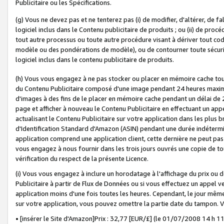
Publicitaire ou les Spécifications.
(g) Vous ne devez pas et ne tenterez pas (i) de modifier, d'altérer, de f
logiciel inclus dans le Contenu publicitaire de produits ; ou (ii) de proc
tout autre processus ou toute autre procédure visant à dériver tout c
modèle ou des pondérations de modèle), ou de contourner toute sécurité a
logiciel inclus dans le contenu publicitaire de produits.
(h) Vous vous engagez à ne pas stocker ou placer en mémoire cache tou
du Contenu Publicitaire composé d'une image pendant 24 heures maxim
d'images à des fins de le placer en mémoire cache pendant un délai de
page et afficher à nouveau le Contenu Publicitaire en effectuant un app
actualisant le Contenu Publicitaire sur votre application dans les plus 
d'Identification Standard d'Amazon (ASIN) pendant une durée indéterminé
application comprend une application client, cette dernière ne peut pa
vous engagez à nous fournir dans les trois jours ouvrés une copie de tou
vérification du respect de la présente Licence.
(i) Vous vous engagez à inclure un horodatage à l'affichage du prix ou 
Publicitaire à partir de Flux de Données ou si vous effectuez un appel ve
application moins d'une fois toutes les heures. Cependant, le jour même
sur votre application, vous pouvez omettre la partie date du tampon.
• [insérer le Site d'Amazon]Prix : 32,77 [EUR/£] (le 01/07/2008 14 h 11 