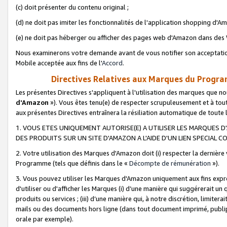
(c) doit présenter du contenu original ;
(d) ne doit pas imiter les fonctionnalités de l'application shopping d'Am
(e) ne doit pas héberger ou afficher des pages web d'Amazon dans de
Nous examinerons votre demande avant de vous notifier son acceptatio
Mobile acceptée aux fins de l'
Accord
.
Directives Relatives aux Marques du Progra
Les présentes Directives s'appliquent à l'utilisation des marques que
d'Amazon
»). Vous êtes tenu(e) de respecter scrupuleusement et à tou
aux présentes Directives entraînera la résiliation automatique de toute
1. VOUS ETES UNIQUEMENT AUTORISE(E) A UTILISER LES MARQUES D'
DES PRODUITS SUR UN SITE D'AMAZON A L'AIDE D'UN LIEN SPECIAL 
2. Votre utilisation des Marques d'Amazon doit (i) respecter la dernière
Programme (tels que définis dans le «
Décompte de rémunération
»).
3. Vous pouvez utiliser les Marques d'Amazon uniquement aux fins expr
d'utiliser ou d'afficher les Marques (i) d’une manière qui suggérerait un
produits ou services ; (iii) d’une manière qui, à notre discrétion, limit
mails ou des documents hors ligne (dans tout document imprimé, publip
orale par exemple).