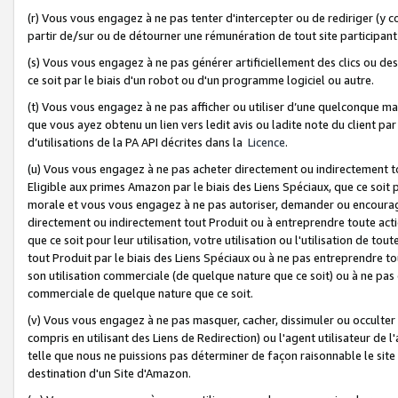
(r) Vous vous engagez à ne pas tenter d'intercepter ou de rediriger (y comp
partir de/sur ou de détourner une rémunération de tout site participa
(s) Vous vous engagez à ne pas générer artificiellement des clics ou de
ce soit par le biais d'un robot ou d'un programme logiciel ou autre.
(t) Vous vous engagez à ne pas afficher ou utiliser d’une quelconque man
que vous ayez obtenu un lien vers ledit avis ou ladite note du client par
d’utilisations de la PA API décrites dans la
Licence
.
(u) Vous vous engagez à ne pas acheter directement ou indirectement t
Eligible aux primes Amazon par le biais des Liens Spéciaux, que ce soit 
morale et vous vous engagez à ne pas autoriser, demander ou encourager
directement ou indirectement tout Produit ou à entreprendre toute acti
que ce soit pour leur utilisation, votre utilisation ou l'utilisation de
tout Produit par le biais des Liens Spéciaux ou à ne pas entreprendre t
son utilisation commerciale (de quelque nature que ce soit) ou à ne pas o
commerciale de quelque nature que ce soit.
(v) Vous vous engagez à ne pas masquer, cacher, dissimuler ou occulter 
compris en utilisant des Liens de Redirection) ou l'agent utilisateur de 
telle que nous ne puissions pas déterminer de façon raisonnable le site ou
destination d'un Site d'Amazon.