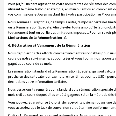
vous (et/ou un tiers agissant en votre nom) tentez de réclamer des c
utilisant le même trafic (par exemple, en manipulant ou en combinant 
vos commissions et/ou en mettant fin à votre participation au Progra
Nous sommes susceptibles, de temps à autre, d'imposer certaines limit
ou la Rémunération Spéciale. Afin d'éviter toute ambiguïté (et nonobst
tout moment tout ou partie des limitations imposées. Pour en savoir plus
Limitations de la Rémunération
»).
6. Déclaration et Versement de la Rémunération
Nous déploierons des efforts commercialement raisonnables pour suivr
cadre de notre suivi interne, et pour créer et vous fournir nos rapport
gagnées au cours de ce mois.
La rémunération standard et la Rémunération Spéciale, qui sont calcul
proche en devise locale (par exemple, en centimes pour les USD), peuve
décrit dans votre information tarifaire.
Nous verserons la rémunération standard et la rémunération spéciale da
mois civil au cours duquel elles ont été gagnées selon la méthode décr
Vous pouvez être autorisé à choisir de recevoir le paiement dans une dev
vous acceptez que le taux de conversion soit déterminé conformément
Option 1 : Paiement par virement automatique.
Nous vous virerons aut