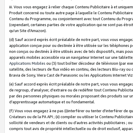
iii. Vous vous engagez à relier chaque Contenu Publicitaire à et uniqu
Produit concerné ou toute autre page à laquelle le Contenu Publicitaire
Contenu du Programme, ou conjointement avec tout Contenu du Programm
(cependant, certaines parties de votre application qui ne sont pas étroi
qu'un Site d'Amazon).
(d) Sauf accord exprès écrit préalable de notre part, vous vous engagez à
application conçue pour ou destinée à être utilisée sur les téléphones p
non conçus ou destinés à être utilisés avec de tels dispositifs, mais pouv
appareils mobiles accessible via un navigateur Internet sur une tablett
Applications Mobiles
ou (3) tout boîtier décodeur de télévision (par ex
satellite, des lecteurs de flux vidéo en continu, des lecteurs Blu-ray o
Bravia de Sony, Viera Cast de Panasonic ou les Applications Internet Viz
(e) Sauf accord exprès écrit préalable de notre part, vous vous engagez 
de regroup, d'analyser, d'extraire ou de redéfinir tout Contenu Publicitai
par des personnes physiques ou morales proposant des produits sur un
d’apprentissage automatique et ou fondamental.
(f) Vous vous engagez à ne pas (i)interférer ou tenter d'interférer de 
Créateurs ou de la PA API ; (ii) compiler ou utiliser le Contenu Publicita
sollicité de vendeurs et de clients ou d'autres activités publicitaires ; ou (
compris tout avis de propriété intellectuelle ou de droit exclusif, appar