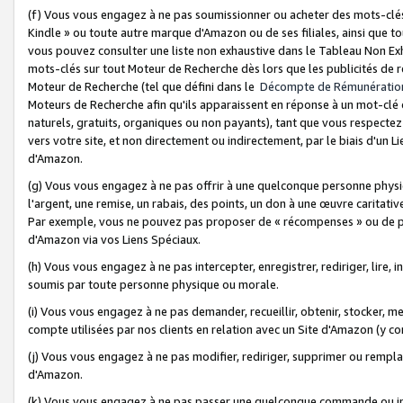
(f) Vous vous engagez à ne pas soumissionner ou acheter des mots-clés,
Kindle » ou toute autre marque d'Amazon ou de ses filiales, ainsi que t
vous pouvez consulter une liste non exhaustive dans le Tableau Non Ex
mots-clés sur tout Moteur de Recherche dès lors que les publicités de 
Moteur de Recherche (tel que défini dans le
Décompte de Rémunératio
Moteurs de Recherche afin qu'ils apparaissent en réponse à un mot-clé o
naturels, gratuits, organiques ou non payants), tant que vous respectez 
vers votre site, et non directement ou indirectement, par le biais d'un Li
d'Amazon.
(g) Vous vous engagez à ne pas offrir à une quelconque personne physi
l'argent, une remise, un rabais, des points, un don à une œuvre caritativ
Par exemple, vous ne pouvez pas proposer de « récompenses » ou de p
d'Amazon via vos Liens Spéciaux.
(h) Vous vous engagez à ne pas intercepter, enregistrer, rediriger, lire
soumis par toute personne physique ou morale.
(i) Vous vous engagez à ne pas demander, recueillir, obtenir, stocker, 
compte utilisées par nos clients en relation avec un Site d'Amazon (y c
(j) Vous vous engagez à ne pas modifier, rediriger, supprimer ou rempla
d'Amazon.
(k) Vous vous engagez à ne pas passer une quelconque commande ou init