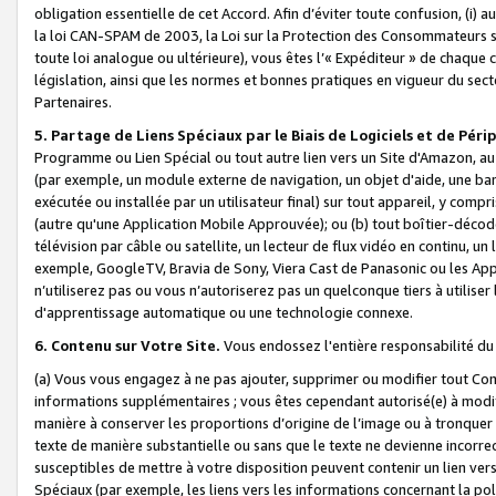
obligation essentielle de cet Accord. Afin d’éviter toute confusion, (i) a
la loi CAN-SPAM de 2003, la Loi sur la Protection des Consommateurs s
toute loi analogue ou ultérieure), vous êtes l’« Expéditeur » de chaque 
législation, ainsi que les normes et bonnes pratiques en vigueur du s
Partenaires.
5. Partage de Liens Spéciaux par le Biais de Logiciels et de Pér
Programme ou Lien Spécial ou tout autre lien vers un Site d'Amazon, au su
(par exemple, un module externe de navigation, un objet d'aide, une ba
exécutée ou installée par un utilisateur final) sur tout appareil, y comp
(autre qu'une Application Mobile Approuvée); ou (b) tout boîtier-décod
télévision par câble ou satellite, un lecteur de flux vidéo en continu, un
exemple, GoogleTV, Bravia de Sony, Viera Cast de Panasonic ou les Appli
n’utiliserez pas ou vous n’autoriserez pas un quelconque tiers à utili
d'apprentissage automatique ou une technologie connexe.
6. Contenu sur Votre Site.
Vous endossez l'entière responsabilité du
(a) Vous vous engagez à ne pas ajouter, supprimer ou modifier tout Co
informations supplémentaires ; vous êtes cependant autorisé(e) à modi
manière à conserver les proportions d’origine de l’image ou à tronquer
texte de manière substantielle ou sans que le texte ne devienne incorr
susceptibles de mettre à votre disposition peuvent contenir un lien ver
Spéciaux (par exemple, les liens vers les informations concernant la poli