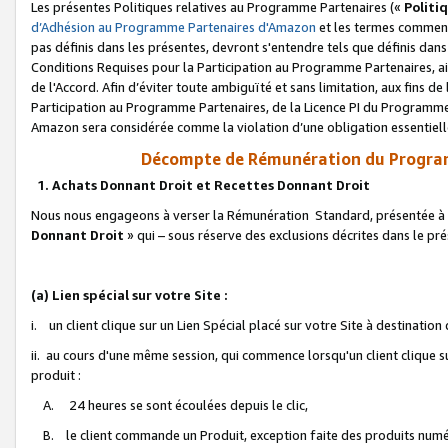
Les présentes Politiques relatives au Programme Partenaires («
Politi
d’Adhésion au Programme Partenaires d'Amazon
et les termes commenç
pas définis dans les présentes, devront s'entendre tels que définis dans 
Conditions Requises pour la Participation au Programme Partenaires, ai
de l'Accord. Afin d’éviter toute ambiguïté et sans limitation, aux fins de
Participation au Programme Partenaires, de la Licence PI du Programme 
Amazon sera considérée comme la violation d’une obligation essentielle
Décompte de Rémunération du Program
1. Achats Donnant Droit et Recettes Donnant Droit
Nous nous engageons à verser la Rémunération Standard, présentée à l
Donnant Droit
» qui – sous réserve des exclusions décrites dans le p
(a) Lien spécial sur votre Site :
i. un client clique sur un Lien Spécial placé sur votre Site à destination
ii. au cours d'une même session, qui commence lorsqu'un client clique s
produit :
A. 24 heures se sont écoulées depuis le clic,
B. le client commande un Produit, exception faite des produits numéri