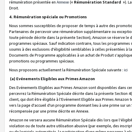
rémunération présentée en
Annexe
(«
Rémunération Standard
»). L
Droit.
4. Rémunération spéciale ou Promotions
Nous sommes susceptibles de proposer de temps à autre des promotion
Partenaires de percevoir une rémunération supplémentaire ou exceptio
toute période décrite dans la présente Section), Amazon se réserve le
programmes spéciaux. Sauf indication contraire, tous les programmes s
soumis à des exclusions d'éligibilité semblables à celles présentées à 
Documents de Programme applicables à un achat de Produit s'appliquera
promotions ou programmes spéciaux.
Nous proposons actuellement la Rémunération Spéciale suivante :
ici
(a) Evénements Eligibles aux Primes Amazon
Des Evénements Eligibles aux Primes Amazon sont disponibles dans cer
percevrez la Rémunération Spéciale décrite dans la présente Section 4(
client, qui doit être éligible à l'Evénement Eligible aux Primes Amazon te
vers la page d'accueil d'un programme donnant lieu à une prime sur un Si
récompensée par une prime décrite en Annexe.
Amazon ne versera aucune Rémunération Spéciale dès lors que l'éligibi
violation ou de toute autre utilisation abusive (par exemple, des inscrip
ou de logiciels automatisés, la participation d'une même personne à p