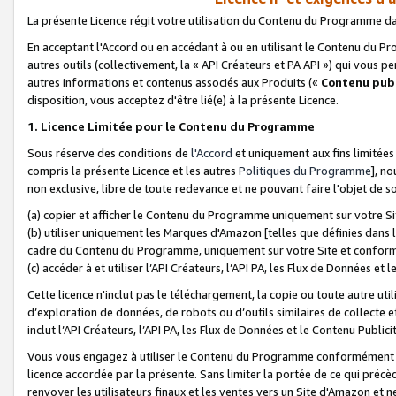
La présente Licence régit votre utilisation du Contenu du Programme d
En acceptant l'Accord ou en accédant à ou en utilisant le Contenu du P
autres outils (collectivement, la «
API Créateurs et PA API
») qui vous pe
autres informations et contenus associés aux Produits («
Contenu publ
disposition, vous acceptez d'être lié(e) à la présente Licence.
1. Licence Limitée pour le Contenu du Programme
Sous réserve des conditions de
l'Accord
et uniquement aux fins limitées
compris la présente Licence et les autres
Politiques du Programme
], n
non exclusive, libre de toute redevance et ne pouvant faire l'objet de so
(a) copier et afficher le Contenu du Programme uniquement sur votre Si
(b) utiliser uniquement les Marques d'Amazon [telles que définies dans 
cadre du Contenu du Programme, uniquement sur votre Site et confo
(c) accéder à et utiliser l’API Créateurs, l’API PA, les Flux de Données e
Cette licence n'inclut pas le téléchargement, la copie ou toute autre util
d’exploration de données, de robots ou d’outils similaires de collecte
inclut l’API Créateurs, l’API PA, les Flux de Données et le Contenu Publici
Vous vous engagez à utiliser le Contenu du Programme conformément a
licence accordée par la présente. Sans limiter la portée de ce qui pré
renvoyer les utilisateurs finaux et les ventes vers un Site d'Amazon et