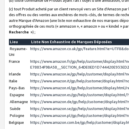
(b) toute commande de Produit ayant fait l'objet d'une annulation, d'u
(c) tout Produit acheté par un client renvoyé vers un Site d'Amazon par
des offres ou des ventes aux enchères de mots-clés, de termes de reche
autre Marque d'Amazon (une liste non exhaustive de nos marques déposée
orthographiée de ces mots (« ammazon », « amaozn » ou « kindel » par
Recherche
») ;
Lieu
Liste Non Exhaustive de Marques Déposées
Royaume-
https://www.amazon.co.uk/gp/feature.html?ie=UTF8&
Uni
France
https://www.amazon.fr/gp/help/customer/display.ht
E78834F9BA58__SECTION_64DE0ED1D744420E933ED
Irlande
https://www.amazon.ie/gp/help/customer/display.htm
Italie
https://www.amazon.it/gp/help/customer/display.html
Pays-Bas
https://www.amazon.nl/gp/help/customer/display.html
Espagne
https://www.amazon.es/gp/help/customer/display.html
Allemagne
https://www.amazon.de/gp/help/customer/display.htm
Suède
https://www.amazon.se/gp/help/customer/display.htm
Pologne
https://www.amazon.pl/gp/help/customer/display.html
Belgique
https://www.amazon.com.be/gp/help/customer/displa