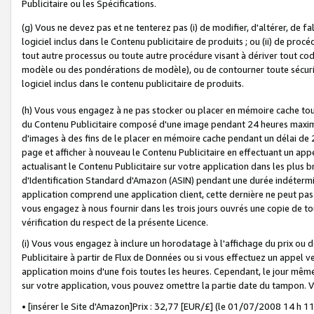
Publicitaire ou les Spécifications.
(g) Vous ne devez pas et ne tenterez pas (i) de modifier, d'altérer, de f
logiciel inclus dans le Contenu publicitaire de produits ; ou (ii) de proc
tout autre processus ou toute autre procédure visant à dériver tout c
modèle ou des pondérations de modèle), ou de contourner toute sécurité a
logiciel inclus dans le contenu publicitaire de produits.
(h) Vous vous engagez à ne pas stocker ou placer en mémoire cache tou
du Contenu Publicitaire composé d'une image pendant 24 heures maxim
d'images à des fins de le placer en mémoire cache pendant un délai de
page et afficher à nouveau le Contenu Publicitaire en effectuant un app
actualisant le Contenu Publicitaire sur votre application dans les plus 
d'Identification Standard d'Amazon (ASIN) pendant une durée indéterminé
application comprend une application client, cette dernière ne peut pa
vous engagez à nous fournir dans les trois jours ouvrés une copie de tou
vérification du respect de la présente Licence.
(i) Vous vous engagez à inclure un horodatage à l'affichage du prix ou 
Publicitaire à partir de Flux de Données ou si vous effectuez un appel ve
application moins d'une fois toutes les heures. Cependant, le jour même
sur votre application, vous pouvez omettre la partie date du tampon.
• [insérer le Site d'Amazon]Prix : 32,77 [EUR/£] (le 01/07/2008 14 h 11 