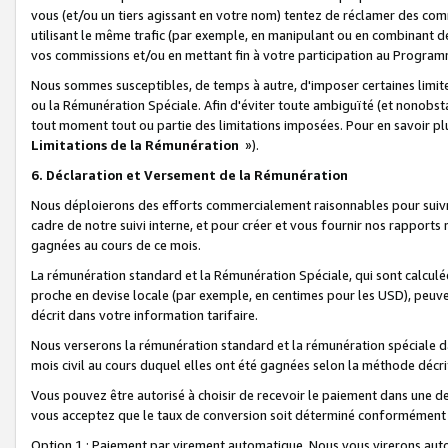
vous (et/ou un tiers agissant en votre nom) tentez de réclamer des c
utilisant le même trafic (par exemple, en manipulant ou en combinant 
vos commissions et/ou en mettant fin à votre participation au Progra
Nous sommes susceptibles, de temps à autre, d'imposer certaines limit
ou la Rémunération Spéciale. Afin d'éviter toute ambiguïté (et nonobst
tout moment tout ou partie des limitations imposées. Pour en savoir plus
Limitations de la Rémunération
»).
6. Déclaration et Versement de la Rémunération
Nous déploierons des efforts commercialement raisonnables pour suivr
cadre de notre suivi interne, et pour créer et vous fournir nos rapport
gagnées au cours de ce mois.
La rémunération standard et la Rémunération Spéciale, qui sont calcul
proche en devise locale (par exemple, en centimes pour les USD), peuve
décrit dans votre information tarifaire.
Nous verserons la rémunération standard et la rémunération spéciale da
mois civil au cours duquel elles ont été gagnées selon la méthode décr
Vous pouvez être autorisé à choisir de recevoir le paiement dans une dev
vous acceptez que le taux de conversion soit déterminé conformément
Option 1 : Paiement par virement automatique.
Nous vous virerons aut