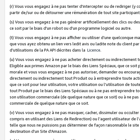
(r) Vous vous engagez à ne pas tenter d'intercepter ou de rediriger (y comp
partir de/sur ou de détourner une rémunération de tout site participa
(s) Vous vous engagez à ne pas générer artificiellement des clics ou de
ce soit par le biais d'un robot ou d'un programme logiciel ou autre.
(t) Vous vous engagez à ne pas afficher ou utiliser d’une quelconque man
que vous ayez obtenu un lien vers ledit avis ou ladite note du client par
d’utilisations de la PA API décrites dans la
Licence
.
(u) Vous vous engagez à ne pas acheter directement ou indirectement t
Eligible aux primes Amazon par le biais des Liens Spéciaux, que ce soit 
morale et vous vous engagez à ne pas autoriser, demander ou encourager
directement ou indirectement tout Produit ou à entreprendre toute acti
que ce soit pour leur utilisation, votre utilisation ou l'utilisation de
tout Produit par le biais des Liens Spéciaux ou à ne pas entreprendre t
son utilisation commerciale (de quelque nature que ce soit) ou à ne pas o
commerciale de quelque nature que ce soit.
(v) Vous vous engagez à ne pas masquer, cacher, dissimuler ou occulter 
compris en utilisant des Liens de Redirection) ou l'agent utilisateur de 
telle que nous ne puissions pas déterminer de façon raisonnable le site ou
destination d'un Site d'Amazon.