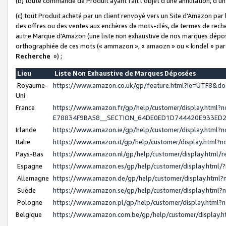
(b) toute commande de Produit ayant fait l'objet d'une annulation, d'u
(c) tout Produit acheté par un client renvoyé vers un Site d'Amazon par
des offres ou des ventes aux enchères de mots-clés, de termes de reche
autre Marque d'Amazon (une liste non exhaustive de nos marques déposée
orthographiée de ces mots (« ammazon », « amaozn » ou « kindel » par
Recherche
») ;
Lieu
Liste Non Exhaustive de Marques Déposées
Royaume-
https://www.amazon.co.uk/gp/feature.html?ie=UTF8&
Uni
France
https://www.amazon.fr/gp/help/customer/display.ht
E78834F9BA58__SECTION_64DE0ED1D744420E933ED
Irlande
https://www.amazon.ie/gp/help/customer/display.htm
Italie
https://www.amazon.it/gp/help/customer/display.html
Pays-Bas
https://www.amazon.nl/gp/help/customer/display.html
Espagne
https://www.amazon.es/gp/help/customer/display.html
Allemagne
https://www.amazon.de/gp/help/customer/display.htm
Suède
https://www.amazon.se/gp/help/customer/display.htm
Pologne
https://www.amazon.pl/gp/help/customer/display.html
Belgique
https://www.amazon.com.be/gp/help/customer/displa