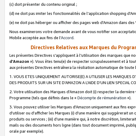
(c) doit présenter du contenu original ;
(d) ne doit pas imiter les fonctionnalités de l'application shopping d'Am
(e) ne doit pas héberger ou afficher des pages web d'Amazon dans de
Nous examinerons votre demande avant de vous notifier son acceptatio
Mobile acceptée aux fins de l'
Accord
.
Directives Relatives aux Marques du Progra
Les présentes Directives s'appliquent à l'utilisation des marques que
d'Amazon
»). Vous êtes tenu(e) de respecter scrupuleusement et à tou
aux présentes Directives entraînera la résiliation automatique de toute
1. VOUS ETES UNIQUEMENT AUTORISE(E) A UTILISER LES MARQUES D'
DES PRODUITS SUR UN SITE D'AMAZON A L'AIDE D'UN LIEN SPECIAL 
2. Votre utilisation des Marques d'Amazon doit (i) respecter la dernière
Programme (tels que définis dans le «
Décompte de rémunération
»).
3. Vous pouvez utiliser les Marques d'Amazon uniquement aux fins expr
d'utiliser ou d'afficher les Marques (i) d’une manière qui suggérerait un
produits ou services ; (iii) d’une manière qui, à notre discrétion, limit
mails ou des documents hors ligne (dans tout document imprimé, publip
orale par exemple).