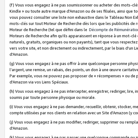
(f) Vous vous engagez à ne pas soumissionner ou acheter des mots-clés,
Kindle » ou toute autre marque d'Amazon ou de ses filiales, ainsi que t
vous pouvez consulter une liste non exhaustive dans le Tableau Non Ex
mots-clés sur tout Moteur de Recherche dès lors que les publicités de 
Moteur de Recherche (tel que défini dans le
Décompte de Rémunératio
Moteurs de Recherche afin qu'ils apparaissent en réponse à un mot-clé o
naturels, gratuits, organiques ou non payants), tant que vous respectez 
vers votre site, et non directement ou indirectement, par le biais d'un Li
d'Amazon.
(g) Vous vous engagez à ne pas offrir à une quelconque personne physi
l'argent, une remise, un rabais, des points, un don à une œuvre caritativ
Par exemple, vous ne pouvez pas proposer de « récompenses » ou de p
d'Amazon via vos Liens Spéciaux.
(h) Vous vous engagez à ne pas intercepter, enregistrer, rediriger, lire
soumis par toute personne physique ou morale.
(i) Vous vous engagez à ne pas demander, recueillir, obtenir, stocker, 
compte utilisées par nos clients en relation avec un Site d'Amazon (y c
(j) Vous vous engagez à ne pas modifier, rediriger, supprimer ou rempla
d'Amazon.
(k) Vous vous engagez à ne pas passer une quelconque commande ou init