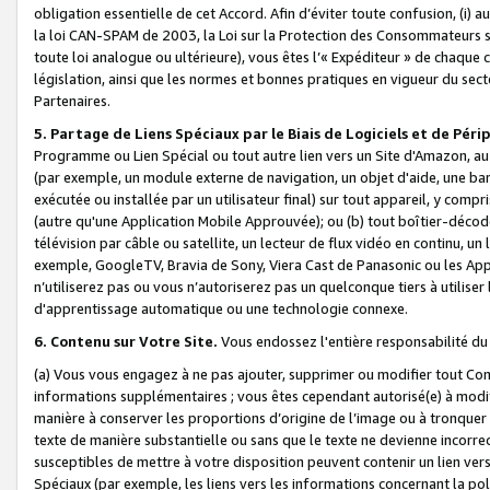
obligation essentielle de cet Accord. Afin d’éviter toute confusion, (i) a
la loi CAN-SPAM de 2003, la Loi sur la Protection des Consommateurs s
toute loi analogue ou ultérieure), vous êtes l’« Expéditeur » de chaque 
législation, ainsi que les normes et bonnes pratiques en vigueur du s
Partenaires.
5. Partage de Liens Spéciaux par le Biais de Logiciels et de Pér
Programme ou Lien Spécial ou tout autre lien vers un Site d'Amazon, au su
(par exemple, un module externe de navigation, un objet d'aide, une ba
exécutée ou installée par un utilisateur final) sur tout appareil, y comp
(autre qu'une Application Mobile Approuvée); ou (b) tout boîtier-décod
télévision par câble ou satellite, un lecteur de flux vidéo en continu, un
exemple, GoogleTV, Bravia de Sony, Viera Cast de Panasonic ou les Appli
n’utiliserez pas ou vous n’autoriserez pas un quelconque tiers à utili
d'apprentissage automatique ou une technologie connexe.
6. Contenu sur Votre Site.
Vous endossez l'entière responsabilité du
(a) Vous vous engagez à ne pas ajouter, supprimer ou modifier tout Co
informations supplémentaires ; vous êtes cependant autorisé(e) à modi
manière à conserver les proportions d’origine de l’image ou à tronquer
texte de manière substantielle ou sans que le texte ne devienne incorr
susceptibles de mettre à votre disposition peuvent contenir un lien ver
Spéciaux (par exemple, les liens vers les informations concernant la poli