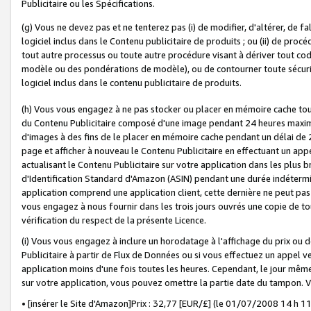
Publicitaire ou les Spécifications.
(g) Vous ne devez pas et ne tenterez pas (i) de modifier, d'altérer, de f
logiciel inclus dans le Contenu publicitaire de produits ; ou (ii) de proc
tout autre processus ou toute autre procédure visant à dériver tout c
modèle ou des pondérations de modèle), ou de contourner toute sécurité a
logiciel inclus dans le contenu publicitaire de produits.
(h) Vous vous engagez à ne pas stocker ou placer en mémoire cache tou
du Contenu Publicitaire composé d'une image pendant 24 heures maxim
d'images à des fins de le placer en mémoire cache pendant un délai de
page et afficher à nouveau le Contenu Publicitaire en effectuant un app
actualisant le Contenu Publicitaire sur votre application dans les plus 
d'Identification Standard d'Amazon (ASIN) pendant une durée indéterminé
application comprend une application client, cette dernière ne peut pa
vous engagez à nous fournir dans les trois jours ouvrés une copie de tou
vérification du respect de la présente Licence.
(i) Vous vous engagez à inclure un horodatage à l'affichage du prix ou 
Publicitaire à partir de Flux de Données ou si vous effectuez un appel ve
application moins d'une fois toutes les heures. Cependant, le jour même
sur votre application, vous pouvez omettre la partie date du tampon.
• [insérer le Site d'Amazon]Prix : 32,77 [EUR/£] (le 01/07/2008 14 h 11 