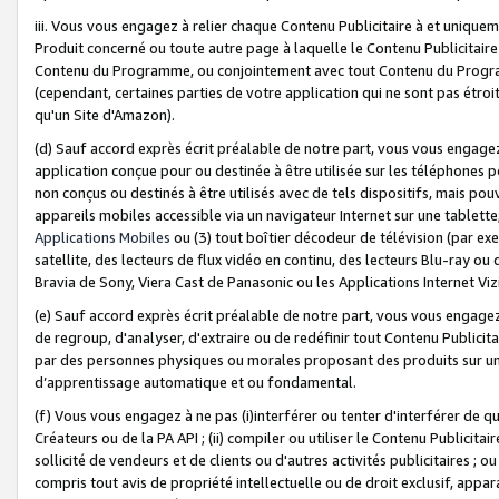
iii. Vous vous engagez à relier chaque Contenu Publicitaire à et uniqu
Produit concerné ou toute autre page à laquelle le Contenu Publicitaire
Contenu du Programme, ou conjointement avec tout Contenu du Programm
(cependant, certaines parties de votre application qui ne sont pas étroi
qu'un Site d'Amazon).
(d) Sauf accord exprès écrit préalable de notre part, vous vous engagez à
application conçue pour ou destinée à être utilisée sur les téléphones p
non conçus ou destinés à être utilisés avec de tels dispositifs, mais pouv
appareils mobiles accessible via un navigateur Internet sur une tablett
Applications Mobiles
ou (3) tout boîtier décodeur de télévision (par ex
satellite, des lecteurs de flux vidéo en continu, des lecteurs Blu-ray o
Bravia de Sony, Viera Cast de Panasonic ou les Applications Internet Viz
(e) Sauf accord exprès écrit préalable de notre part, vous vous engagez 
de regroup, d'analyser, d'extraire ou de redéfinir tout Contenu Publicitai
par des personnes physiques ou morales proposant des produits sur un
d’apprentissage automatique et ou fondamental.
(f) Vous vous engagez à ne pas (i)interférer ou tenter d'interférer de 
Créateurs ou de la PA API ; (ii) compiler ou utiliser le Contenu Publicita
sollicité de vendeurs et de clients ou d'autres activités publicitaires ; ou (
compris tout avis de propriété intellectuelle ou de droit exclusif, appar