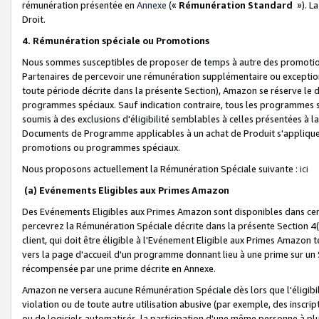
rémunération présentée en
Annexe
(«
Rémunération Standard
»). L
Droit.
4. Rémunération spéciale ou Promotions
Nous sommes susceptibles de proposer de temps à autre des promotion
Partenaires de percevoir une rémunération supplémentaire ou exceptio
toute période décrite dans la présente Section), Amazon se réserve le
programmes spéciaux. Sauf indication contraire, tous les programmes s
soumis à des exclusions d'éligibilité semblables à celles présentées à 
Documents de Programme applicables à un achat de Produit s'appliquera
promotions ou programmes spéciaux.
Nous proposons actuellement la Rémunération Spéciale suivante :
ici
(a) Evénements Eligibles aux Primes Amazon
Des Evénements Eligibles aux Primes Amazon sont disponibles dans cer
percevrez la Rémunération Spéciale décrite dans la présente Section 4(
client, qui doit être éligible à l'Evénement Eligible aux Primes Amazon te
vers la page d'accueil d'un programme donnant lieu à une prime sur un Si
récompensée par une prime décrite en Annexe.
Amazon ne versera aucune Rémunération Spéciale dès lors que l'éligibi
violation ou de toute autre utilisation abusive (par exemple, des inscrip
ou de logiciels automatisés, la participation d'une même personne à p