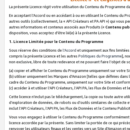
La présente Licence régit votre utilisation du Contenu du Programme d
En acceptant l'Accord ou en accédant à ou en utilisant le Contenu du P
autres outils (collectivement, la «
API Créateurs et PA API
») qui vous pe
autres informations et contenus associés aux Produits («
Contenu publ
disposition, vous acceptez d'être lié(e) à la présente Licence.
1. Licence Limitée pour le Contenu du Programme
Sous réserve des conditions de
l'Accord
et uniquement aux fins limitées
compris la présente Licence et les autres
Politiques du Programme
], n
non exclusive, libre de toute redevance et ne pouvant faire l'objet de so
(a) copier et afficher le Contenu du Programme uniquement sur votre Si
(b) utiliser uniquement les Marques d'Amazon [telles que définies dans 
cadre du Contenu du Programme, uniquement sur votre Site et confo
(c) accéder à et utiliser l’API Créateurs, l’API PA, les Flux de Données e
Cette licence n'inclut pas le téléchargement, la copie ou toute autre util
d’exploration de données, de robots ou d’outils similaires de collecte
inclut l’API Créateurs, l’API PA, les Flux de Données et le Contenu Publici
Vous vous engagez à utiliser le Contenu du Programme conformément a
licence accordée par la présente. Sans limiter la portée de ce qui pré
renvoyer les utilisateurs finaux et les ventes vers un Site d'Amazon et