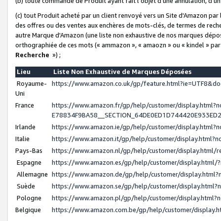
(b) toute commande de Produit ayant fait l'objet d'une annulation, d'u
(c) tout Produit acheté par un client renvoyé vers un Site d'Amazon par
des offres ou des ventes aux enchères de mots-clés, de termes de reche
autre Marque d'Amazon (une liste non exhaustive de nos marques déposée
orthographiée de ces mots (« ammazon », « amaozn » ou « kindel » par
Recherche
») ;
Lieu
Liste Non Exhaustive de Marques Déposées
Royaume-
https://www.amazon.co.uk/gp/feature.html?ie=UTF8&
Uni
France
https://www.amazon.fr/gp/help/customer/display.ht
E78834F9BA58__SECTION_64DE0ED1D744420E933ED
Irlande
https://www.amazon.ie/gp/help/customer/display.htm
Italie
https://www.amazon.it/gp/help/customer/display.html
Pays-Bas
https://www.amazon.nl/gp/help/customer/display.html
Espagne
https://www.amazon.es/gp/help/customer/display.html
Allemagne
https://www.amazon.de/gp/help/customer/display.htm
Suède
https://www.amazon.se/gp/help/customer/display.htm
Pologne
https://www.amazon.pl/gp/help/customer/display.html
Belgique
https://www.amazon.com.be/gp/help/customer/displa