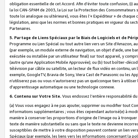
obligation essentielle de cet Accord. Afin d’éviter toute confusion, (i) a
la loi CAN-SPAM de 2003, la Loi sur la Protection des Consommateurs s
toute loi analogue ou ultérieure), vous êtes l’« Expéditeur » de chaque 
législation, ainsi que les normes et bonnes pratiques en vigueur du s
Partenaires.
5. Partage de Liens Spéciaux par le Biais de Logiciels et de Pér
Programme ou Lien Spécial ou tout autre lien vers un Site d'Amazon, au su
(par exemple, un module externe de navigation, un objet d'aide, une ba
exécutée ou installée par un utilisateur final) sur tout appareil, y comp
(autre qu'une Application Mobile Approuvée); ou (b) tout boîtier-décod
télévision par câble ou satellite, un lecteur de flux vidéo en continu, un
exemple, GoogleTV, Bravia de Sony, Viera Cast de Panasonic ou les Appli
n’utiliserez pas ou vous n’autoriserez pas un quelconque tiers à utili
d'apprentissage automatique ou une technologie connexe.
6. Contenu sur Votre Site.
Vous endossez l'entière responsabilité du
(a) Vous vous engagez à ne pas ajouter, supprimer ou modifier tout Co
informations supplémentaires ; vous êtes cependant autorisé(e) à modi
manière à conserver les proportions d’origine de l’image ou à tronquer
texte de manière substantielle ou sans que le texte ne devienne incorr
susceptibles de mettre à votre disposition peuvent contenir un lien ver
Spéciaux (par exemple, les liens vers les informations concernant la poli