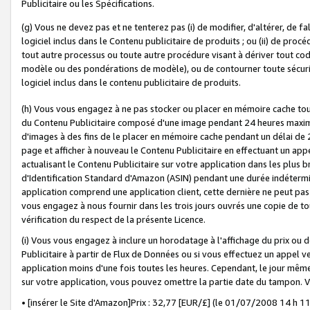
Publicitaire ou les Spécifications.
(g) Vous ne devez pas et ne tenterez pas (i) de modifier, d'altérer, de f
logiciel inclus dans le Contenu publicitaire de produits ; ou (ii) de proc
tout autre processus ou toute autre procédure visant à dériver tout c
modèle ou des pondérations de modèle), ou de contourner toute sécurité a
logiciel inclus dans le contenu publicitaire de produits.
(h) Vous vous engagez à ne pas stocker ou placer en mémoire cache tou
du Contenu Publicitaire composé d'une image pendant 24 heures maxim
d'images à des fins de le placer en mémoire cache pendant un délai de
page et afficher à nouveau le Contenu Publicitaire en effectuant un app
actualisant le Contenu Publicitaire sur votre application dans les plus 
d'Identification Standard d'Amazon (ASIN) pendant une durée indéterminé
application comprend une application client, cette dernière ne peut pa
vous engagez à nous fournir dans les trois jours ouvrés une copie de tou
vérification du respect de la présente Licence.
(i) Vous vous engagez à inclure un horodatage à l'affichage du prix ou 
Publicitaire à partir de Flux de Données ou si vous effectuez un appel ve
application moins d'une fois toutes les heures. Cependant, le jour même
sur votre application, vous pouvez omettre la partie date du tampon.
• [insérer le Site d'Amazon]Prix : 32,77 [EUR/£] (le 01/07/2008 14 h 11 