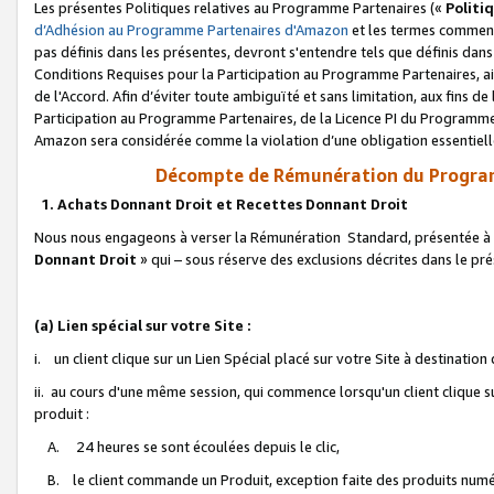
Les présentes Politiques relatives au Programme Partenaires («
Politi
d’Adhésion au Programme Partenaires d'Amazon
et les termes commenç
pas définis dans les présentes, devront s'entendre tels que définis dans 
Conditions Requises pour la Participation au Programme Partenaires, ai
de l'Accord. Afin d’éviter toute ambiguïté et sans limitation, aux fins de
Participation au Programme Partenaires, de la Licence PI du Programme 
Amazon sera considérée comme la violation d’une obligation essentielle
Décompte de Rémunération du Program
1. Achats Donnant Droit et Recettes Donnant Droit
Nous nous engageons à verser la Rémunération Standard, présentée à l
Donnant Droit
» qui – sous réserve des exclusions décrites dans le p
(a) Lien spécial sur votre Site :
i. un client clique sur un Lien Spécial placé sur votre Site à destination
ii. au cours d'une même session, qui commence lorsqu'un client clique s
produit :
A. 24 heures se sont écoulées depuis le clic,
B. le client commande un Produit, exception faite des produits numéri