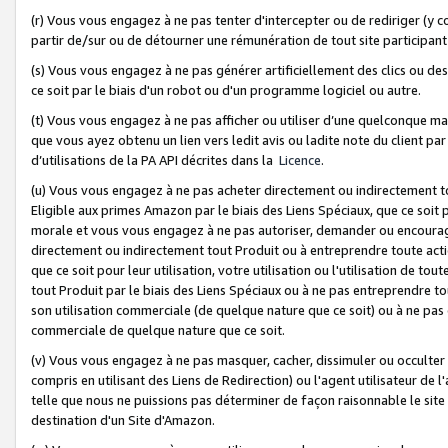
(r) Vous vous engagez à ne pas tenter d'intercepter ou de rediriger (y comp
partir de/sur ou de détourner une rémunération de tout site participa
(s) Vous vous engagez à ne pas générer artificiellement des clics ou de
ce soit par le biais d'un robot ou d'un programme logiciel ou autre.
(t) Vous vous engagez à ne pas afficher ou utiliser d’une quelconque man
que vous ayez obtenu un lien vers ledit avis ou ladite note du client par
d’utilisations de la PA API décrites dans la
Licence
.
(u) Vous vous engagez à ne pas acheter directement ou indirectement t
Eligible aux primes Amazon par le biais des Liens Spéciaux, que ce soit 
morale et vous vous engagez à ne pas autoriser, demander ou encourager
directement ou indirectement tout Produit ou à entreprendre toute acti
que ce soit pour leur utilisation, votre utilisation ou l'utilisation de
tout Produit par le biais des Liens Spéciaux ou à ne pas entreprendre t
son utilisation commerciale (de quelque nature que ce soit) ou à ne pas o
commerciale de quelque nature que ce soit.
(v) Vous vous engagez à ne pas masquer, cacher, dissimuler ou occulter 
compris en utilisant des Liens de Redirection) ou l'agent utilisateur de 
telle que nous ne puissions pas déterminer de façon raisonnable le site ou
destination d'un Site d'Amazon.