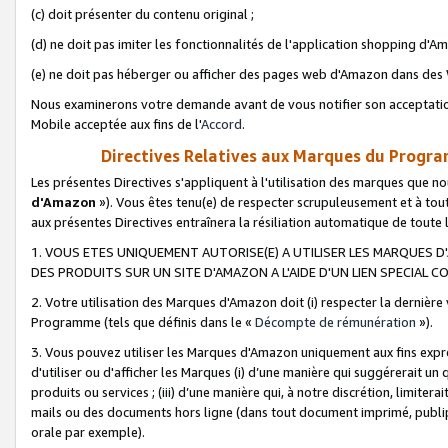
(c) doit présenter du contenu original ;
(d) ne doit pas imiter les fonctionnalités de l'application shopping d'Am
(e) ne doit pas héberger ou afficher des pages web d'Amazon dans de
Nous examinerons votre demande avant de vous notifier son acceptatio
Mobile acceptée aux fins de l'
Accord
.
Directives Relatives aux Marques du Progra
Les présentes Directives s'appliquent à l'utilisation des marques que
d'Amazon
»). Vous êtes tenu(e) de respecter scrupuleusement et à tou
aux présentes Directives entraînera la résiliation automatique de toute
1. VOUS ETES UNIQUEMENT AUTORISE(E) A UTILISER LES MARQUES D'
DES PRODUITS SUR UN SITE D'AMAZON A L'AIDE D'UN LIEN SPECIAL 
2. Votre utilisation des Marques d'Amazon doit (i) respecter la dernière
Programme (tels que définis dans le «
Décompte de rémunération
»).
3. Vous pouvez utiliser les Marques d'Amazon uniquement aux fins expr
d'utiliser ou d'afficher les Marques (i) d’une manière qui suggérerait un
produits ou services ; (iii) d’une manière qui, à notre discrétion, limit
mails ou des documents hors ligne (dans tout document imprimé, publip
orale par exemple).