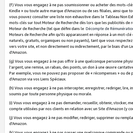
(f) Vous vous engagez à ne pas soumissionner ou acheter des mots-clés,
Kindle » ou toute autre marque d'Amazon ou de ses filiales, ainsi que t
vous pouvez consulter une liste non exhaustive dans le Tableau Non Ex
mots-clés sur tout Moteur de Recherche dès lors que les publicités de 
Moteur de Recherche (tel que défini dans le
Décompte de Rémunératio
Moteurs de Recherche afin qu'ils apparaissent en réponse à un mot-clé o
naturels, gratuits, organiques ou non payants), tant que vous respectez 
vers votre site, et non directement ou indirectement, par le biais d'un Li
d'Amazon.
(g) Vous vous engagez à ne pas offrir à une quelconque personne physi
l'argent, une remise, un rabais, des points, un don à une œuvre caritativ
Par exemple, vous ne pouvez pas proposer de « récompenses » ou de p
d'Amazon via vos Liens Spéciaux.
(h) Vous vous engagez à ne pas intercepter, enregistrer, rediriger, lire
soumis par toute personne physique ou morale.
(i) Vous vous engagez à ne pas demander, recueillir, obtenir, stocker, 
compte utilisées par nos clients en relation avec un Site d'Amazon (y c
(j) Vous vous engagez à ne pas modifier, rediriger, supprimer ou rempla
d'Amazon.
(k) Vous vous engagez à ne pas passer une quelconque commande ou init