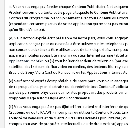
iii. Vous vous engagez à relier chaque Contenu Publicitaire à et uniqu
Produit concerné ou toute autre page à laquelle le Contenu Publicitaire
Contenu du Programme, ou conjointement avec tout Contenu du Programm
(cependant, certaines parties de votre application qui ne sont pas étroi
qu'un Site d'Amazon).
(d) Sauf accord exprès écrit préalable de notre part, vous vous engagez à
application conçue pour ou destinée à être utilisée sur les téléphones p
non conçus ou destinés à être utilisés avec de tels dispositifs, mais pouv
appareils mobiles accessible via un navigateur Internet sur une tablett
Applications Mobiles
ou (3) tout boîtier décodeur de télévision (par ex
satellite, des lecteurs de flux vidéo en continu, des lecteurs Blu-ray o
Bravia de Sony, Viera Cast de Panasonic ou les Applications Internet Viz
(e) Sauf accord exprès écrit préalable de notre part, vous vous engagez 
de regroup, d'analyser, d'extraire ou de redéfinir tout Contenu Publicitai
par des personnes physiques ou morales proposant des produits sur un
d’apprentissage automatique et ou fondamental.
(f) Vous vous engagez à ne pas (i)interférer ou tenter d'interférer de 
Créateurs ou de la PA API ; (ii) compiler ou utiliser le Contenu Publicita
sollicité de vendeurs et de clients ou d'autres activités publicitaires ; ou (
compris tout avis de propriété intellectuelle ou de droit exclusif, appar