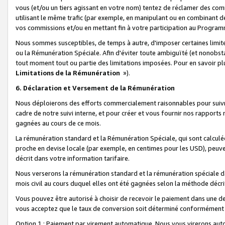
vous (et/ou un tiers agissant en votre nom) tentez de réclamer des c
utilisant le même trafic (par exemple, en manipulant ou en combinant 
vos commissions et/ou en mettant fin à votre participation au Progra
Nous sommes susceptibles, de temps à autre, d'imposer certaines limit
ou la Rémunération Spéciale. Afin d'éviter toute ambiguïté (et nonobst
tout moment tout ou partie des limitations imposées. Pour en savoir plus
Limitations de la Rémunération
»).
6. Déclaration et Versement de la Rémunération
Nous déploierons des efforts commercialement raisonnables pour suivr
cadre de notre suivi interne, et pour créer et vous fournir nos rapport
gagnées au cours de ce mois.
La rémunération standard et la Rémunération Spéciale, qui sont calcul
proche en devise locale (par exemple, en centimes pour les USD), peuve
décrit dans votre information tarifaire.
Nous verserons la rémunération standard et la rémunération spéciale da
mois civil au cours duquel elles ont été gagnées selon la méthode décr
Vous pouvez être autorisé à choisir de recevoir le paiement dans une dev
vous acceptez que le taux de conversion soit déterminé conformément
Option 1 : Paiement par virement automatique.
Nous vous virerons aut