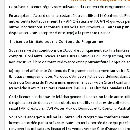
La présente Licence régit votre utilisation du Contenu du Programme d
En acceptant l'Accord ou en accédant à ou en utilisant le Contenu du P
autres outils (collectivement, la «
API Créateurs et PA API
») qui vous pe
autres informations et contenus associés aux Produits («
Contenu publ
disposition, vous acceptez d'être lié(e) à la présente Licence.
1. Licence Limitée pour le Contenu du Programme
Sous réserve des conditions de
l'Accord
et uniquement aux fins limitées
compris la présente Licence et les autres
Politiques du Programme
], n
non exclusive, libre de toute redevance et ne pouvant faire l'objet de so
(a) copier et afficher le Contenu du Programme uniquement sur votre Si
(b) utiliser uniquement les Marques d'Amazon [telles que définies dans 
cadre du Contenu du Programme, uniquement sur votre Site et confo
(c) accéder à et utiliser l’API Créateurs, l’API PA, les Flux de Données e
Cette licence n'inclut pas le téléchargement, la copie ou toute autre util
d’exploration de données, de robots ou d’outils similaires de collecte
inclut l’API Créateurs, l’API PA, les Flux de Données et le Contenu Publici
Vous vous engagez à utiliser le Contenu du Programme conformément a
licence accordée par la présente. Sans limiter la portée de ce qui pré
renvoyer les utilisateurs finaux et les ventes vers un Site d'Amazon et