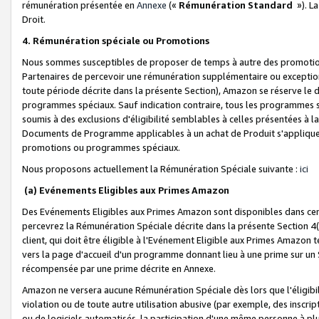
rémunération présentée en
Annexe
(«
Rémunération Standard
»). L
Droit.
4. Rémunération spéciale ou Promotions
Nous sommes susceptibles de proposer de temps à autre des promotion
Partenaires de percevoir une rémunération supplémentaire ou exceptio
toute période décrite dans la présente Section), Amazon se réserve le
programmes spéciaux. Sauf indication contraire, tous les programmes s
soumis à des exclusions d'éligibilité semblables à celles présentées à 
Documents de Programme applicables à un achat de Produit s'appliquera
promotions ou programmes spéciaux.
Nous proposons actuellement la Rémunération Spéciale suivante :
ici
(a) Evénements Eligibles aux Primes Amazon
Des Evénements Eligibles aux Primes Amazon sont disponibles dans cer
percevrez la Rémunération Spéciale décrite dans la présente Section 4(
client, qui doit être éligible à l'Evénement Eligible aux Primes Amazon te
vers la page d'accueil d'un programme donnant lieu à une prime sur un Si
récompensée par une prime décrite en Annexe.
Amazon ne versera aucune Rémunération Spéciale dès lors que l'éligibi
violation ou de toute autre utilisation abusive (par exemple, des inscrip
ou de logiciels automatisés, la participation d'une même personne à p