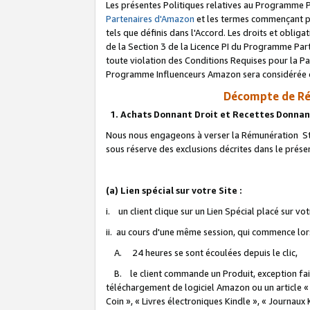
Les présentes Politiques relatives au Programme P
Partenaires d'Amazon
et les termes commençant pa
tels que définis dans l'Accord. Les droits et oblig
de la Section 3 de la Licence PI du Programme Parte
toute violation des Conditions Requises pour la Pa
Programme Influenceurs Amazon sera considérée co
Décompte de Ré
1. Achats Donnant Droit et Recettes Donnan
Nous nous engageons à verser la Rémunération Sta
sous réserve des exclusions décrites dans le prés
(a) Lien spécial sur votre Site :
i. un client clique sur un Lien Spécial placé sur vo
ii. au cours d'une même session, qui commence lorsq
A. 24 heures se sont écoulées depuis le clic,
B. le client commande un Produit, exception faite
téléchargement de logiciel Amazon ou un article «
Coin », « Livres électroniques Kindle », « Journaux