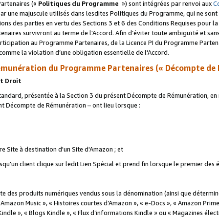
artenaires («
Politiques du Programme
») sont intégrées par renvoi aux
C
r une majuscule utilisés dans lesdites Politiques du Programme, qui ne sont 
ations des parties en vertu des Sections 3 et 6 des Conditions Requises pour l
naires survivront au terme de l'Accord. Afin d’éviter toute ambiguïté et sans l
rticipation au Programme Partenaires, de la Licence PI du Programme Partenai
mme la violation d’une obligation essentielle de l'Accord.
munération du Programme Partenaires (« Décompte de 
t Droit
ndard, présentée à la Section 3 du présent Décompte de Rémunération, en r
ent Décompte de Rémunération – ont lieu lorsque :
tre Site à destination d'un Site d'Amazon ; et
u'un client clique sur ledit Lien Spécial et prend fin lorsque le premier des
 des produits numériques vendus sous la dénomination (ainsi que déterminé 
 Amazon Music », « Histoires courtes d’Amazon », « e-Docs », « Amazon Prim
 Kindle », « Blogs Kindle », « Flux d’informations Kindle » ou « Magazines éle