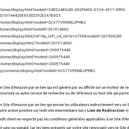
ustomer/display.html?nodeId=548524#GUID-602FA6E8-D724-4317-89F6-
ED1D744420E933ED292E5A7B3D3
ustomer/display.html?nodeId=GCX77V9988LUPMB2
stomer/display.html?nodeId=201014060
ustomer/display.html/ref=hp_left_v4_sib?ie=UTF8&nodeId=201909280
ustomer/display.html/?nodeId=201014060
ustomer/display.html?nodeId=200975440
ustomer/display.html?nodeId=200975440
ustomer/display.html?nodeId=200975440
elp/customer/display.html?nodeId=GCX77V9988LUPMB2
 un Site d'Amazon par un lien qui est généré par ou affiché sur un moteur de 
onsorisée ou autre service de recherche ou de référence ou tout site qui part
un Site d'Amazon par un lien qui envoie les utilisateurs indirectement vers un 
autre action positive sur ledit site intermédiaire (un «
Lien de Redirection
»)
 ledit client ne respecte pas les conditions générales applicables à un Site d'
t suivi ou signalé, car les liens présents sur votre site renvoyant vers le Si