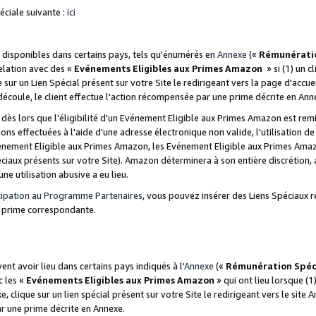
ciale suivante :
ici
disponibles dans certains pays, tels qu'énumérés en
Annexe
(«
Rémunérati
relation avec des «
Evénements Eligibles aux Primes Amazon
» si (1) un c
 sur un Lien Spécial présent sur votre Site le redirigeant vers la page d'acc
 découle, le client effectue l'action récompensée par une prime décrite en Ann
s lors que l'éligibilité d'un Evénement Eligible aux Primes Amazon est remis
ions effectuées à l'aide d'une adresse électronique non valide, l'utilisation d
nement Eligible aux Primes Amazon, les Evénement Eligible aux Primes Amazo
ciaux présents sur votre Site). Amazon déterminera à son entière discrétion, 
ne utilisation abusive a eu lieu.
cipation au Programme Partenaires
, vous pouvez insérer des Liens Spéciaux r
la prime correspondante.
t avoir lieu dans certains pays indiqués à l'
Annexe
(«
Rémunération Spéc
c les «
Evénements Eligibles aux Primes Amazon
» qui ont lieu lorsque (1)
 clique sur un lien spécial présent sur votre Site le redirigeant vers le site 
ar une prime décrite en Annexe.