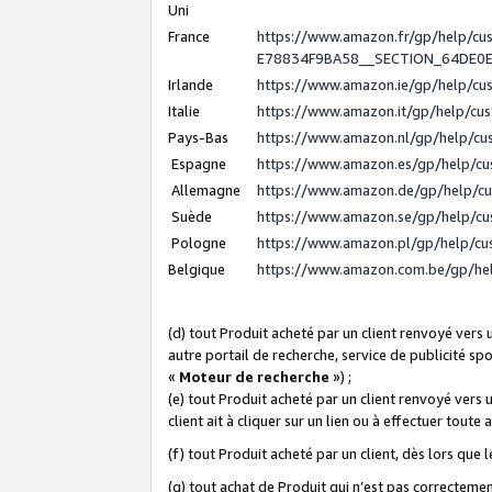
Uni
France
https://www.amazon.fr/gp/help/c
E78834F9BA58__SECTION_64DE0
Irlande
https://www.amazon.ie/gp/help/c
Italie
https://www.amazon.it/gp/help/cu
Pays-Bas
https://www.amazon.nl/gp/help/c
Espagne
https://www.amazon.es/gp/help/c
Allemagne
https://www.amazon.de/gp/help/c
Suède
https://www.amazon.se/gp/help/c
Pologne
https://www.amazon.pl/gp/help/c
Belgique
https://www.amazon.com.be/gp/h
(d) tout Produit acheté par un client renvoyé vers
autre portail de recherche, service de publicité sp
«
Moteur de recherche
») ;
(e) tout Produit acheté par un client renvoyé vers 
client ait à cliquer sur un lien ou à effectuer toute 
(f) tout Produit acheté par un client, dès lors que
(g) tout achat de Produit qui n’est pas correctemen