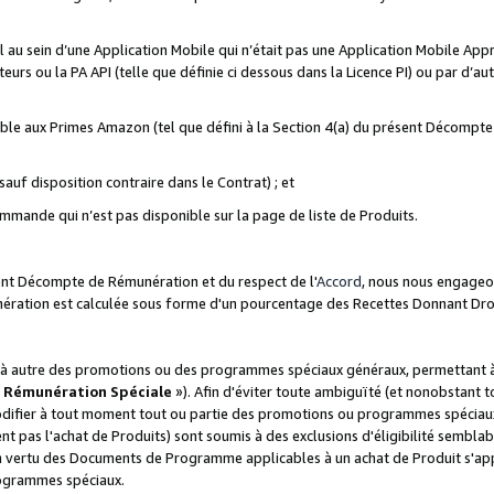
ial au sein d’une Application Mobile qui n’était pas une Application Mobile Ap
eurs ou la PA API (telle que définie ci dessous dans la Licence PI) ou par d’au
igible aux Primes Amazon (tel que défini à la Section 4(a) du présent Décomp
auf disposition contraire dans le Contrat) ; et
ommande qui n’est pas disponible sur la page de liste de Produits.
sent Décompte de Rémunération et du respect de l'
Accord
, nous nous engageo
nération est calculée sous forme d'un pourcentage des Recettes Donnant Dro
 autre des promotions ou des programmes spéciaux généraux, permettant à t
«
Rémunération Spéciale
»). Afin d'éviter toute ambiguïté (et nonobstant t
difier à tout moment tout ou partie des promotions ou programmes spéciaux.
 pas l'achat de Produits) sont soumis à des exclusions d'éligibilité semblabl
n vertu des Documents de Programme applicables à un achat de Produit s'app
rogrammes spéciaux.