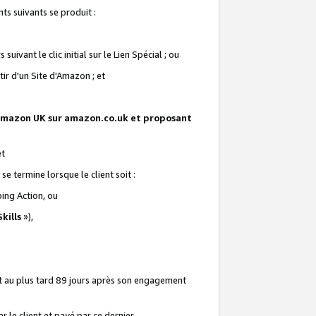
ts suivants se produit :
vant le clic initial sur le Lien Spécial ; ou
ir d'un Site d'Amazon ; et
te Amazon UK sur amazon.co.uk et proposant
et
e termine lorsque le client soit :
ping Action, ou
kills
»),
it au plus tard 89 jours après son engagement
 le client et payé par ce dernier.