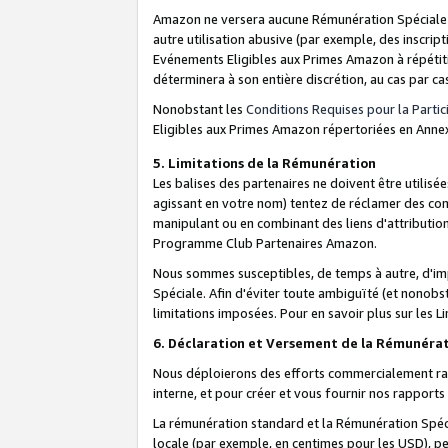
Amazon ne versera aucune Rémunération Spéciale dè
autre utilisation abusive (par exemple, des inscript
Evénements Eligibles aux Primes Amazon à répétiti
déterminera à son entière discrétion, au cas par ca
Nonobstant les
Conditions Requises pour la Parti
Eligibles aux Primes Amazon répertoriées en Anne
5. Limitations de la Rémunération
Les balises des partenaires ne doivent être utili
agissant en votre nom) tentez de réclamer des co
manipulant ou en combinant des liens d'attributi
Programme Club Partenaires Amazon.
Nous sommes susceptibles, de temps à autre, d'imp
Spéciale. Afin d'éviter toute ambiguïté (et nonob
limitations imposées. Pour en savoir plus sur les Li
6. Déclaration et Versement de la Rémunéra
Nous déploierons des efforts commercialement rai
interne, et pour créer et vous fournir nos rappor
La rémunération standard et la Rémunération Spéci
locale (par exemple, en centimes pour les USD), pe