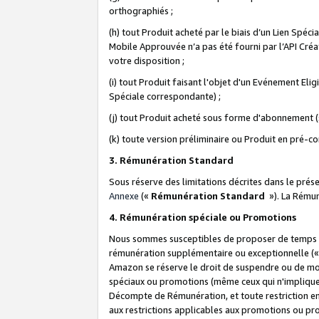
orthographiés ;
(h) tout Produit acheté par le biais d’un Lien Spéc
Mobile Approuvée n’a pas été fourni par l’API Créat
votre disposition ;
(i) tout Produit faisant l'objet d'un Evénement El
Spéciale correspondante) ;
(j) tout Produit acheté sous forme d'abonnement (s
(k) toute version préliminaire ou Produit en pré-c
3. Rémunération Standard
Sous réserve des limitations décrites dans le pré
Annexe
(«
Rémunération Standard
»). La Rému
4. Rémunération spéciale ou Promotions
Nous sommes susceptibles de proposer de temps à
rémunération supplémentaire ou exceptionnelle (
Amazon se réserve le droit de suspendre ou de mo
spéciaux ou promotions (même ceux qui n'impliquent
Décompte de Rémunération, et toute restriction e
aux restrictions applicables aux promotions ou p