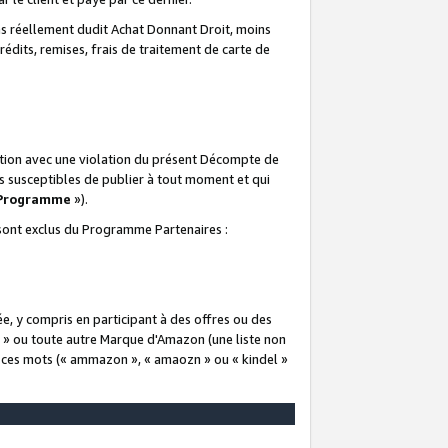
 réellement dudit Achat Donnant Droit, moins
rédits, remises, frais de traitement de carte de
elation avec une violation du présent Décompte de
s susceptibles de publier à tout moment et qui
 Programme
»).
t sont exclus du Programme Partenaires :
e, y compris en participant à des offres ou des
e » ou toute autre Marque d'Amazon (une liste non
e ces mots (« ammazon », « amaozn » ou « kindel »