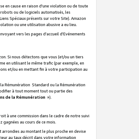
e en cause en raison d'une violation ou de toute
e robots ou de logiciels automatisés, les
Liens Spéciaux présents sur votre Site). Amazon
lation ou une utilisation abusive a eu lieu.
renvoyant vers les pages d'accueil d'Evénements
on. Si nous détectons que vous (et/ou un tiers
 en utilisant le même trafic (par exemple, en
s et/ou en mettant fin à votre participation au
ir la Rémunération Standard ou la Rémunération
odifier à tout moment tout ou partie des
ons de la Rémunération
»).
it à une commission dans le cadre de notre suivi
ez gagnées au cours de ce mois.
t arrondies au montant le plus proche en devise
ieur au taux décrit dans votre information