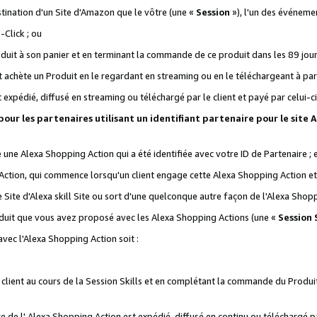
stination d'un Site d'Amazon que le vôtre (une «
Session
»), l'un des événemen
Click ; ou
it à son panier et en terminant la commande de ce produit dans les 89 jours sui
achète un Produit en le regardant en streaming ou en le téléchargeant à part
st expédié, diffusé en streaming ou téléchargé par le client et payé par celui-ci
 pour les partenaires utilisant un identifiant partenaire pour le si
ge une Alexa Shopping Action qui a été identifiée avec votre ID de Partenaire ; 
Action, qui commence lorsqu'un client engage cette Alexa Shopping Action et s
 Site d'Alexa skill Site ou sort d'une quelconque autre façon de l'Alexa Shop
uit que vous avez proposé avec les Alexa Shopping Actions (une «
Session S
vec l'Alexa Shopping Action soit :
 client au cours de la Session Skills et en complétant la commande du Produ
 de l' Alexa Shopping Action est expédié, diffusé en continu ou téléchargé par