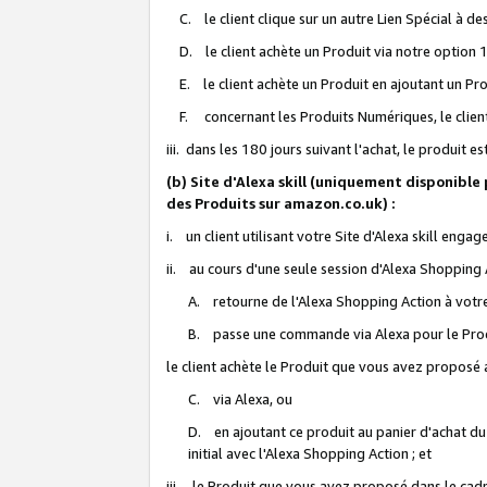
C. le client clique sur un autre Lien Spécial à de
D. le client achète un Produit via notre option 1-
E. le client achète un Produit en ajoutant un Produ
F. concernant les Produits Numériques, le client 
iii. dans les 180 jours suivant l'achat, le produit e
(b) Site d'Alexa skill (uniquement disponible
des Produits sur amazon.co.uk) :
i. un client utilisant votre Site d'Alexa skill enga
ii. au cours d'une seule session d'Alexa Shopping 
A. retourne de l'Alexa Shopping Action à votre
B. passe une commande via Alexa pour le Prod
le client achète le Produit que vous avez proposé a
C. via Alexa, ou
D. en ajoutant ce produit au panier d'achat du
initial avec l'Alexa Shopping Action ; et
iii. le Produit que vous avez proposé dans le cadre