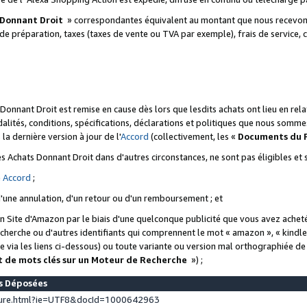
 Donnant Droit
» correspondantes équivalent au montant que nous recevons
 de préparation, taxes (taxes de vente ou TVA par exemple), frais de service, c
s Donnant Droit est remise en cause dès lors que lesdits achats ont lieu en r
lités, conditions, spécifications, déclarations et politiques que nous somme
a dernière version à jour de l'
Accord
(collectivement, les «
Documents du
 des Achats Donnant Droit dans d'autres circonstances, ne sont pas éligibles e
e
Accord
;
d'une annulation, d'un retour ou d'un remboursement ; et
 un Site d'Amazon par le biais d'une quelconque publicité que vous avez acheté
cherche ou d'autres identifiants qui comprennent le mot « amazon », « kindl
 via les liens ci-dessous) ou toute variante ou version mal orthographiée d
t de mots clés sur un Moteur de Recherche
») ;
es Déposées
ture.html?ie=UTF8&docId=1000642963