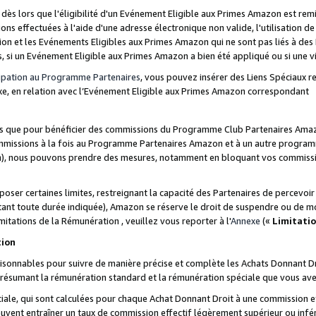
s lors que l'éligibilité d'un Evénement Eligible aux Primes Amazon est remis
ions effectuées à l'aide d'une adresse électronique non valide, l'utilisation d
on et les Evénements Eligibles aux Primes Amazon qui ne sont pas liés à des 
s, si un Evénement Eligible aux Primes Amazon a bien été appliqué ou si une vio
cipation au Programme Partenaires
, vous pouvez insérer des Liens Spéciaux 
xe, en relation avec l’Evénement Eligible aux Primes Amazon correspondant
sées que pour bénéficier des commissions du Programme Club Partenaires Amaz
mmissions à la fois au Programme Partenaires Amazon et à un autre programme
on), nous pouvons prendre des mesures, notamment en bloquant vos commission
oser certaines limites, restreignant la capacité des Partenaires de percevo
stant toute durée indiquée), Amazon se réserve le droit de suspendre ou de m
mitations de la Rémunération , veuillez vous reporter à l'
Annexe
(«
Limitati
tion
sonnables pour suivre de manière précise et complète les Achats Donnant Dro
ts résumant la rémunération standard et la rémunération spéciale que vous av
ale, qui sont calculées pour chaque Achat Donnant Droit à une commission e
uvent entraîner un taux de commission effectif légèrement supérieur ou infér