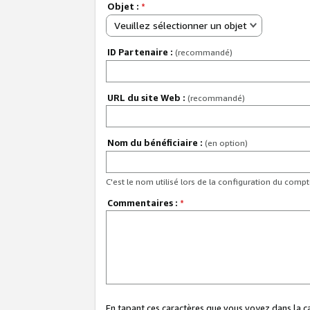
Objet :
*
Veuillez sélectionner un objet
ID Partenaire :
(recommandé)
URL du site Web :
(recommandé)
Nom du bénéficiaire :
(en option)
C'est le nom utilisé lors de la configuration du comp
Commentaires :
*
En tapant ces caractères que vous voyez dans la 