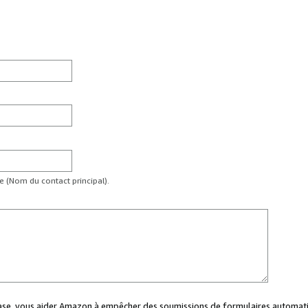
te (Nom du contact principal).
case, vous aider Amazon à empêcher des soumissions de formulaires automati