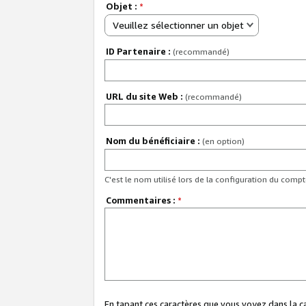
Objet :
*
Veuillez sélectionner un objet
ID Partenaire :
(recommandé)
URL du site Web :
(recommandé)
Nom du bénéficiaire :
(en option)
C'est le nom utilisé lors de la configuration du comp
Commentaires :
*
En tapant ces caractères que vous voyez dans la 