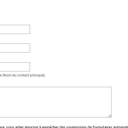
te (Nom du contact principal).
case, vous aider Amazon à empêcher des soumissions de formulaires automati