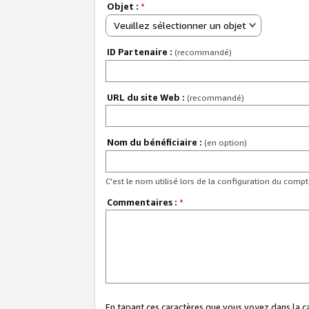
Objet :
*
Veuillez sélectionner un objet
ID Partenaire :
(recommandé)
URL du site Web :
(recommandé)
Nom du bénéficiaire :
(en option)
C'est le nom utilisé lors de la configuration du comp
Commentaires :
*
En tapant ces caractères que vous voyez dans la 