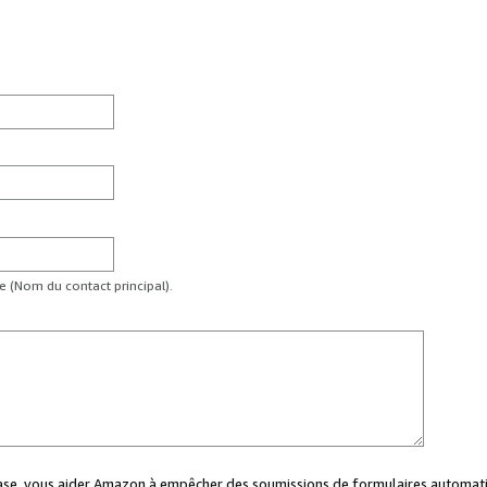
te (Nom du contact principal).
case, vous aider Amazon à empêcher des soumissions de formulaires automati