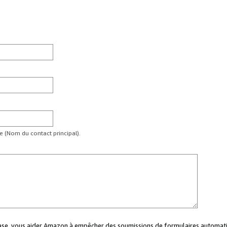
te (Nom du contact principal).
case, vous aider Amazon à empêcher des soumissions de formulaires automati