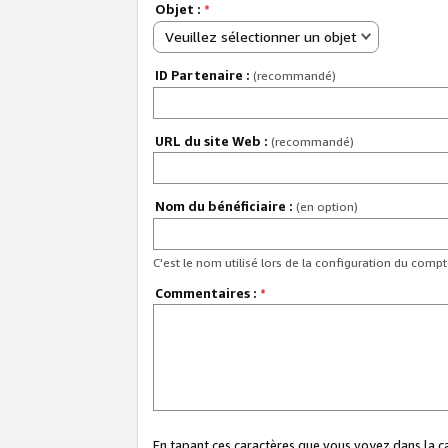
Objet :
*
Veuillez sélectionner un objet
ID Partenaire :
(recommandé)
URL du site Web :
(recommandé)
Nom du bénéficiaire :
(en option)
C'est le nom utilisé lors de la configuration du comp
Commentaires :
*
En tapant ces caractères que vous voyez dans la 