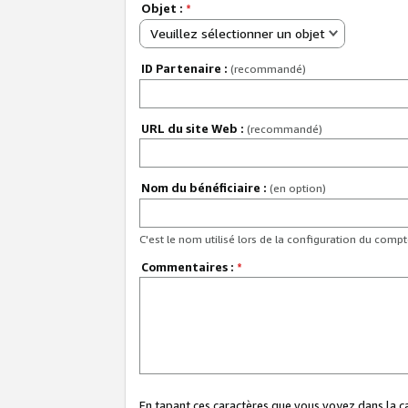
Objet :
*
Veuillez sélectionner un objet
ID Partenaire :
(recommandé)
URL du site Web :
(recommandé)
Nom du bénéficiaire :
(en option)
C'est le nom utilisé lors de la configuration du comp
Commentaires :
*
En tapant ces caractères que vous voyez dans la 