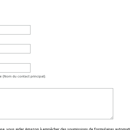
te (Nom du contact principal).
case, vous aider Amazon à empêcher des soumissions de formulaires automati