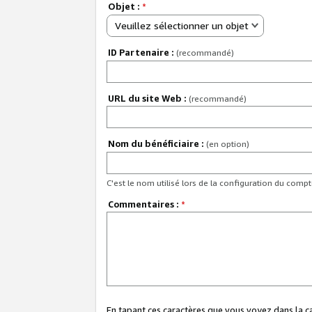
Objet :
*
Veuillez sélectionner un objet
ID Partenaire :
(recommandé)
URL du site Web :
(recommandé)
Nom du bénéficiaire :
(en option)
C'est le nom utilisé lors de la configuration du comp
Commentaires :
*
En tapant ces caractères que vous voyez dans la 