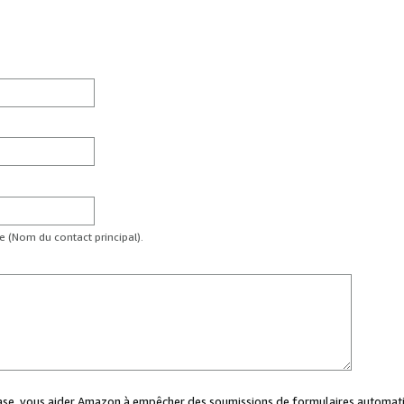
te (Nom du contact principal).
case, vous aider Amazon à empêcher des soumissions de formulaires automati