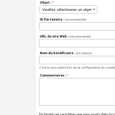
Objet :
*
Veuillez sélectionner un objet
ID Partenaire :
(recommandé)
URL du site Web :
(recommandé)
Nom du bénéficiaire :
(en option)
C'est le nom utilisé lors de la configuration du comp
Commentaires :
*
En tapant ces caractères que vous voyez dans la 