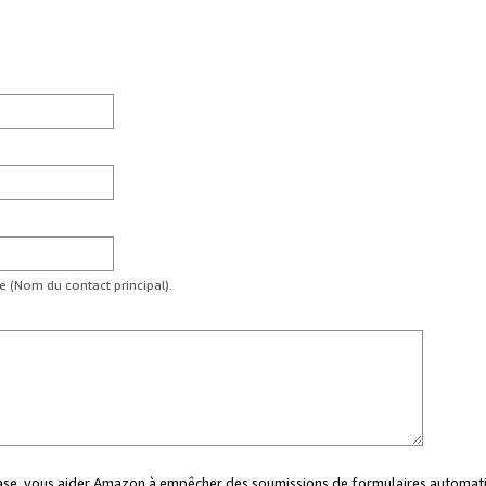
te (Nom du contact principal).
case, vous aider Amazon à empêcher des soumissions de formulaires automati