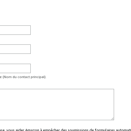
te (Nom du contact principal).
case, vous aider Amazon à empêcher des soumissions de formulaires automati