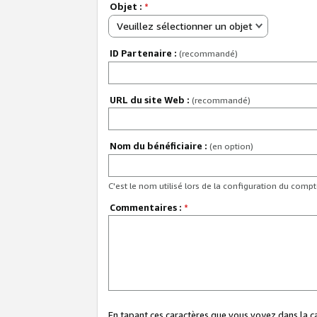
Objet :
*
Veuillez sélectionner un objet
ID Partenaire :
(recommandé)
URL du site Web :
(recommandé)
Nom du bénéficiaire :
(en option)
C'est le nom utilisé lors de la configuration du comp
Commentaires :
*
En tapant ces caractères que vous voyez dans la 