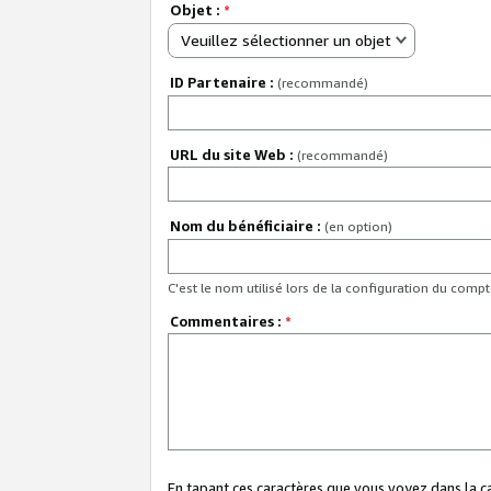
Objet :
*
Veuillez sélectionner un objet
ID Partenaire :
(recommandé)
URL du site Web :
(recommandé)
Nom du bénéficiaire :
(en option)
C'est le nom utilisé lors de la configuration du comp
Commentaires :
*
En tapant ces caractères que vous voyez dans la 