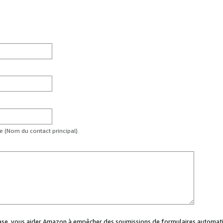
te (Nom du contact principal).
case, vous aider Amazon à empêcher des soumissions de formulaires automati