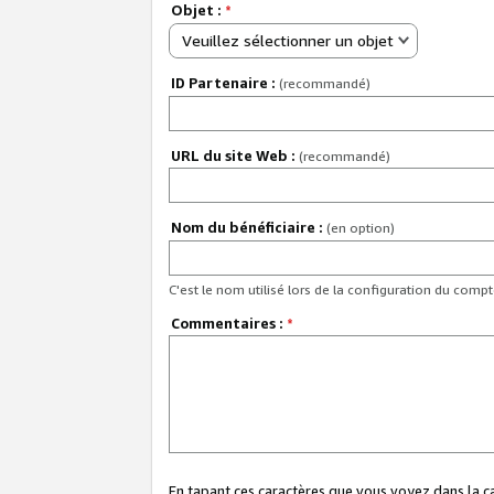
Objet :
*
Veuillez sélectionner un objet
ID Partenaire :
(recommandé)
URL du site Web :
(recommandé)
Nom du bénéficiaire :
(en option)
C'est le nom utilisé lors de la configuration du comp
Commentaires :
*
En tapant ces caractères que vous voyez dans la 