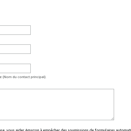
te (Nom du contact principal).
case, vous aider Amazon à empêcher des soumissions de formulaires automati