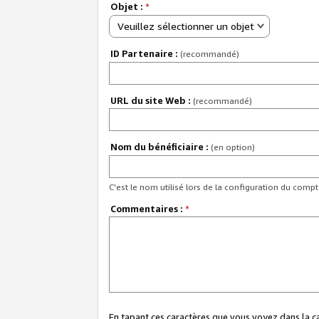
Objet :
*
Veuillez sélectionner un objet
ID Partenaire :
(recommandé)
URL du site Web :
(recommandé)
Nom du bénéficiaire :
(en option)
C'est le nom utilisé lors de la configuration du comp
Commentaires :
*
En tapant ces caractères que vous voyez dans la 