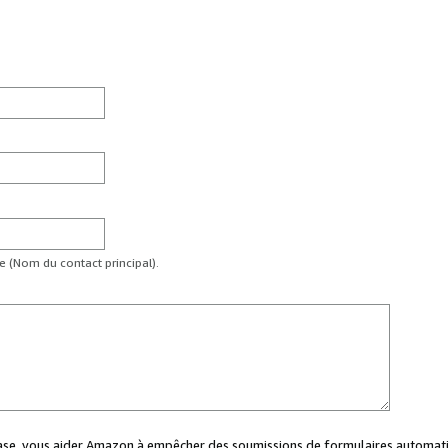
te (Nom du contact principal).
case, vous aider Amazon à empêcher des soumissions de formulaires automati