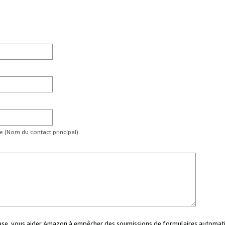
te (Nom du contact principal).
case, vous aider Amazon à empêcher des soumissions de formulaires automati