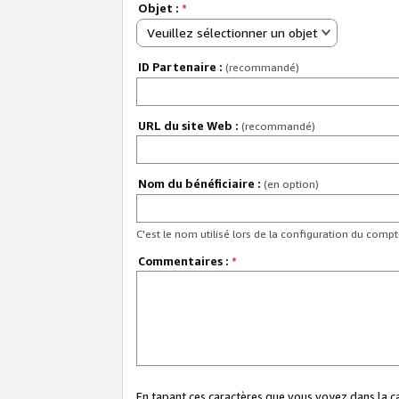
Objet :
*
Veuillez sélectionner un objet
ID Partenaire :
(recommandé)
URL du site Web :
(recommandé)
Nom du bénéficiaire :
(en option)
C'est le nom utilisé lors de la configuration du comp
Commentaires :
*
En tapant ces caractères que vous voyez dans la 