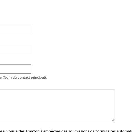
te (Nom du contact principal).
case, vous aider Amazon à empêcher des soumissions de formulaires automati