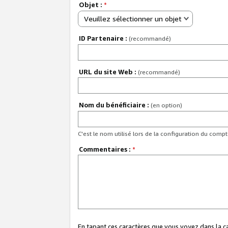
Objet :
*
Veuillez sélectionner un objet
ID Partenaire :
(recommandé)
URL du site Web :
(recommandé)
Nom du bénéficiaire :
(en option)
C'est le nom utilisé lors de la configuration du comp
Commentaires :
*
En tapant ces caractères que vous voyez dans la 