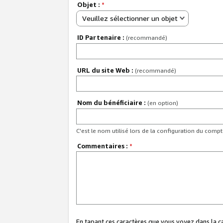
Objet :
*
Veuillez sélectionner un objet
ID Partenaire :
(recommandé)
URL du site Web :
(recommandé)
Nom du bénéficiaire :
(en option)
C'est le nom utilisé lors de la configuration du comp
Commentaires :
*
En tapant ces caractères que vous voyez dans la 