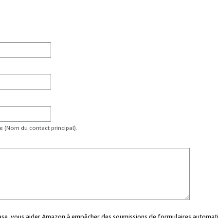
te (Nom du contact principal).
case, vous aider Amazon à empêcher des soumissions de formulaires automati