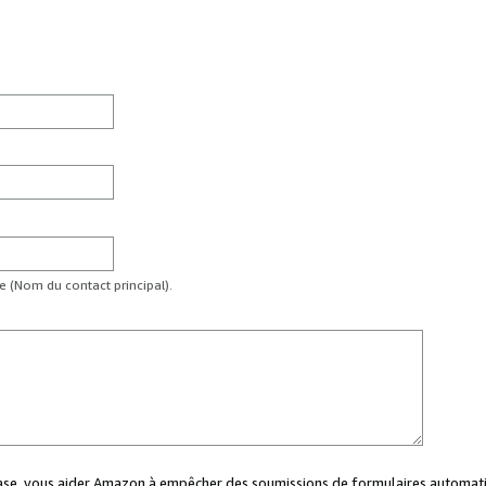
te (Nom du contact principal).
case, vous aider Amazon à empêcher des soumissions de formulaires automati