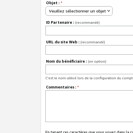
Objet :
*
Veuillez sélectionner un objet
ID Partenaire :
(recommandé)
URL du site Web :
(recommandé)
Nom du bénéficiaire :
(en option)
C'est le nom utilisé lors de la configuration du comp
Commentaires :
*
En tapant ces caractères que vous voyez dans la 