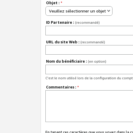
Objet :
*
Veuillez sélectionner un objet
ID Partenaire :
(recommandé)
URL du site Web :
(recommandé)
Nom du bénéficiaire :
(en option)
C'est le nom utilisé lors de la configuration du comp
Commentaires :
*
En tapant ces caractères que vous voyez dans la 