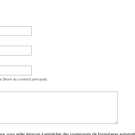
te (Nom du contact principal).
case, vous aider Amazon à empêcher des soumissions de formulaires automati