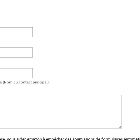
te (Nom du contact principal).
case, vous aider Amazon à empêcher des soumissions de formulaires automati