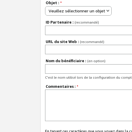
Objet :
*
Veuillez sélectionner un objet
ID Partenaire :
(recommandé)
URL du site Web :
(recommandé)
Nom du bénéficiaire :
(en option)
C'est le nom utilisé lors de la configuration du comp
Commentaires :
*
En tapant ces caractères que vous voyez dans la 