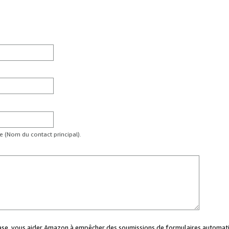
te (Nom du contact principal).
case, vous aider Amazon à empêcher des soumissions de formulaires automati