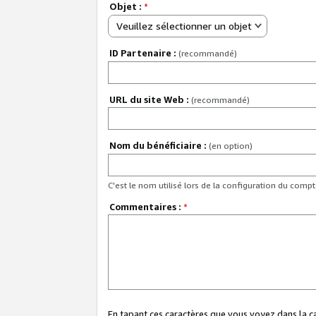
Objet :
*
Veuillez sélectionner un objet
ID Partenaire :
(recommandé)
URL du site Web :
(recommandé)
Nom du bénéficiaire :
(en option)
C'est le nom utilisé lors de la configuration du comp
Commentaires :
*
En tapant ces caractères que vous voyez dans la 