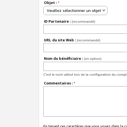
Objet :
*
Veuillez sélectionner un objet
ID Partenaire :
(recommandé)
URL du site Web :
(recommandé)
Nom du bénéficiaire :
(en option)
C'est le nom utilisé lors de la configuration du comp
Commentaires :
*
En tapant ces caractères que vous voyez dans la 