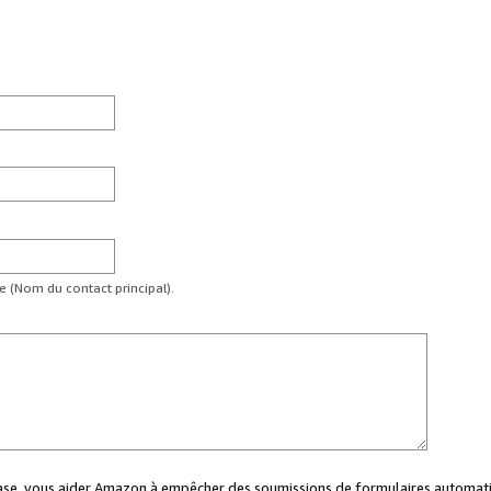
te (Nom du contact principal).
case, vous aider Amazon à empêcher des soumissions de formulaires automati