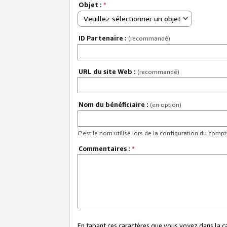
Objet :
*
Veuillez sélectionner un objet
ID Partenaire :
(recommandé)
URL du site Web :
(recommandé)
Nom du bénéficiaire :
(en option)
C'est le nom utilisé lors de la configuration du comp
Commentaires :
*
En tapant ces caractères que vous voyez dans la 