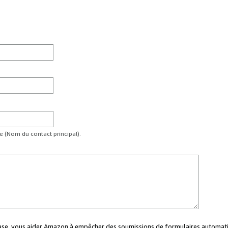
te (Nom du contact principal).
case, vous aider Amazon à empêcher des soumissions de formulaires automati