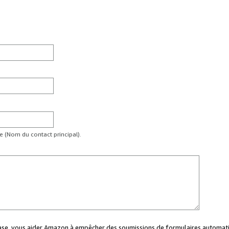
te (Nom du contact principal).
case, vous aider Amazon à empêcher des soumissions de formulaires automati