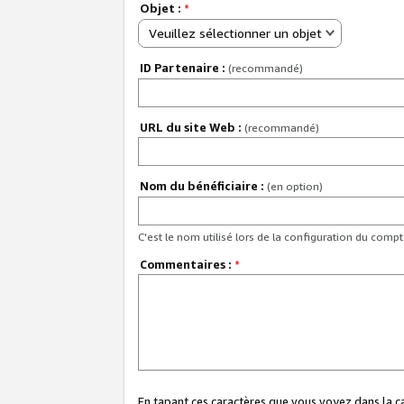
Objet :
*
Veuillez sélectionner un objet
ID Partenaire :
(recommandé)
URL du site Web :
(recommandé)
Nom du bénéficiaire :
(en option)
C'est le nom utilisé lors de la configuration du comp
Commentaires :
*
En tapant ces caractères que vous voyez dans la 