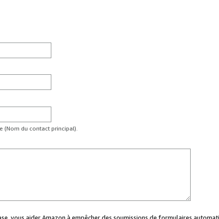
te (Nom du contact principal).
case, vous aider Amazon à empêcher des soumissions de formulaires automati