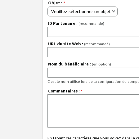
Objet :
*
Veuillez sélectionner un objet
ID Partenaire :
(recommandé)
URL du site Web :
(recommandé)
Nom du bénéficiaire :
(en option)
C'est le nom utilisé lors de la configuration du comp
Commentaires :
*
En tapant ces caractères que vous voyez dans la 