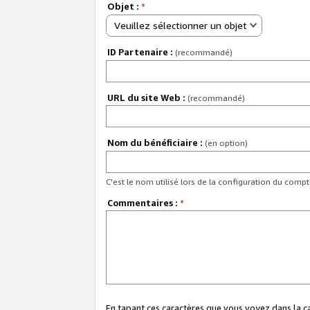
Objet :
*
Veuillez sélectionner un objet
ID Partenaire :
(recommandé)
URL du site Web :
(recommandé)
Nom du bénéficiaire :
(en option)
C'est le nom utilisé lors de la configuration du comp
Commentaires :
*
En tapant ces caractères que vous voyez dans la 