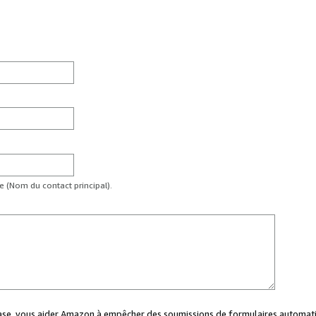
te (Nom du contact principal).
case, vous aider Amazon à empêcher des soumissions de formulaires automati