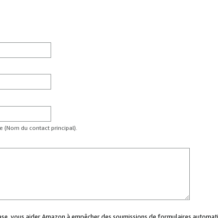
te (Nom du contact principal).
case, vous aider Amazon à empêcher des soumissions de formulaires automati