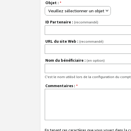
Objet :
*
Veuillez sélectionner un objet
ID Partenaire :
(recommandé)
URL du site Web :
(recommandé)
Nom du bénéficiaire :
(en option)
C'est le nom utilisé lors de la configuration du comp
Commentaires :
*
En tapant ces caractères que vous voyez dans la 