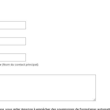
te (Nom du contact principal).
case, vous aider Amazon à empêcher des soumissions de formulaires automati