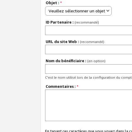
Objet :
*
Veuillez sélectionner un objet
ID Partenaire :
(recommandé)
URL du site Web :
(recommandé)
Nom du bénéficiaire :
(en option)
C'est le nom utilisé lors de la configuration du comp
Commentaires :
*
En tapant ces caractères que vous voyez dans la 