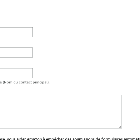
te (Nom du contact principal).
case, vous aider Amazon à empêcher des soumissions de formulaires automati