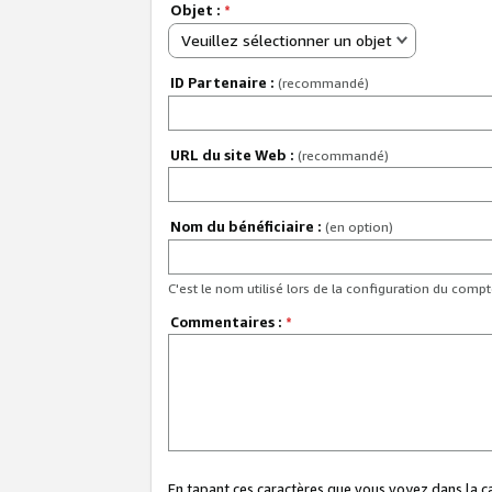
Objet :
*
Veuillez sélectionner un objet
ID Partenaire :
(recommandé)
URL du site Web :
(recommandé)
Nom du bénéficiaire :
(en option)
C'est le nom utilisé lors de la configuration du comp
Commentaires :
*
En tapant ces caractères que vous voyez dans la 