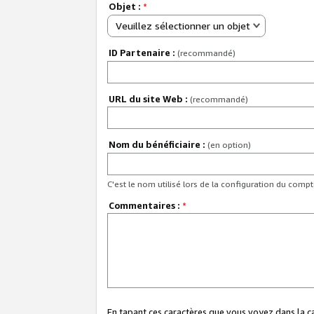
Objet :
*
Veuillez sélectionner un objet
ID Partenaire :
(recommandé)
URL du site Web :
(recommandé)
Nom du bénéficiaire :
(en option)
C'est le nom utilisé lors de la configuration du comp
Commentaires :
*
En tapant ces caractères que vous voyez dans la 