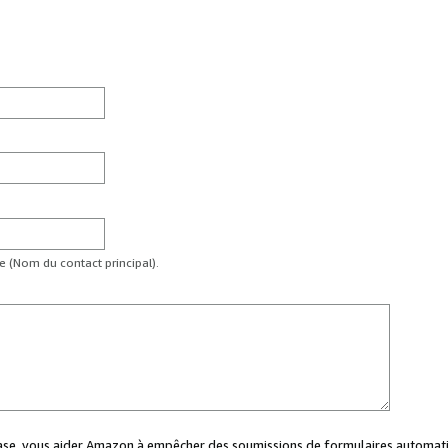
te (Nom du contact principal).
case, vous aider Amazon à empêcher des soumissions de formulaires automati