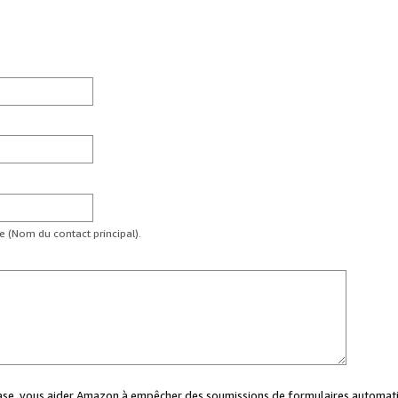
te (Nom du contact principal).
case, vous aider Amazon à empêcher des soumissions de formulaires automati