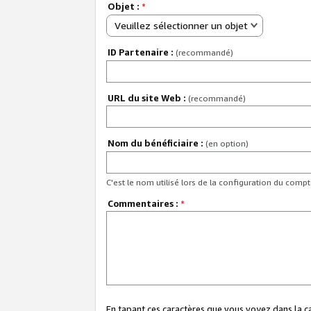
Objet :
*
Veuillez sélectionner un objet
ID Partenaire :
(recommandé)
URL du site Web :
(recommandé)
Nom du bénéficiaire :
(en option)
C'est le nom utilisé lors de la configuration du comp
Commentaires :
*
En tapant ces caractères que vous voyez dans la 