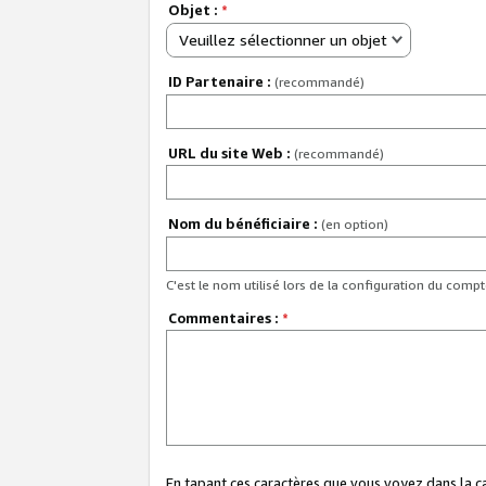
Objet :
*
Veuillez sélectionner un objet
ID Partenaire :
(recommandé)
URL du site Web :
(recommandé)
Nom du bénéficiaire :
(en option)
C'est le nom utilisé lors de la configuration du comp
Commentaires :
*
En tapant ces caractères que vous voyez dans la 