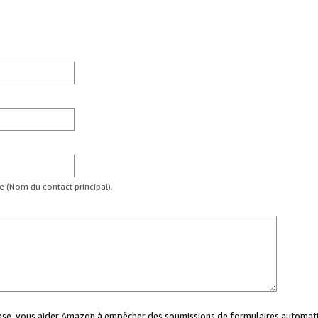
te (Nom du contact principal).
case, vous aider Amazon à empêcher des soumissions de formulaires automati