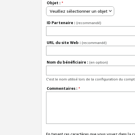
Objet :
*
Veuillez sélectionner un objet
ID Partenaire :
(recommandé)
URL du site Web :
(recommandé)
Nom du bénéficiaire :
(en option)
C'est le nom utilisé lors de la configuration du comp
Commentaires :
*
En tapant ces caractères que vous voyez dans la 