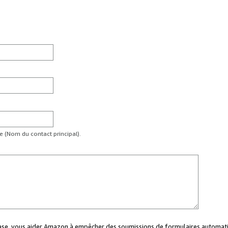
te (Nom du contact principal).
case, vous aider Amazon à empêcher des soumissions de formulaires automati