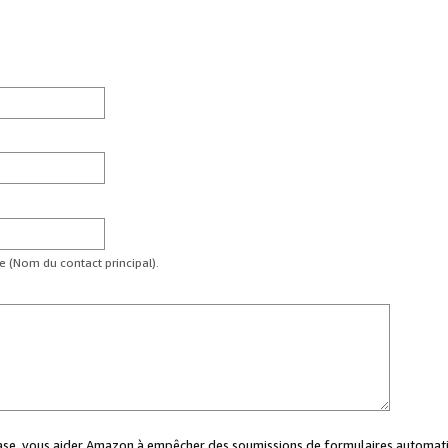
te (Nom du contact principal).
case, vous aider Amazon à empêcher des soumissions de formulaires automati