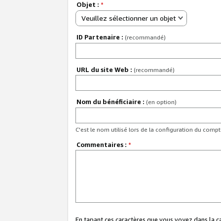
Objet :
*
Veuillez sélectionner un objet
ID Partenaire :
(recommandé)
URL du site Web :
(recommandé)
Nom du bénéficiaire :
(en option)
C'est le nom utilisé lors de la configuration du comp
Commentaires :
*
En tapant ces caractères que vous voyez dans la 