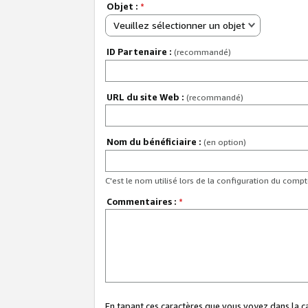
Objet :
*
Veuillez sélectionner un objet
ID Partenaire :
(recommandé)
URL du site Web :
(recommandé)
Nom du bénéficiaire :
(en option)
C'est le nom utilisé lors de la configuration du comp
Commentaires :
*
En tapant ces caractères que vous voyez dans la 