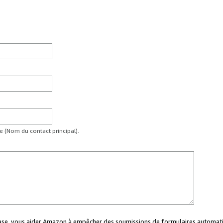
te (Nom du contact principal).
case, vous aider Amazon à empêcher des soumissions de formulaires automati