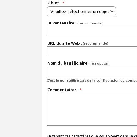
Objet :
*
Veuillez sélectionner un objet
ID Partenaire :
(recommandé)
URL du site Web :
(recommandé)
Nom du bénéficiaire :
(en option)
C'est le nom utilisé lors de la configuration du comp
Commentaires :
*
En tapant ces caractères que vous voyez dans la 