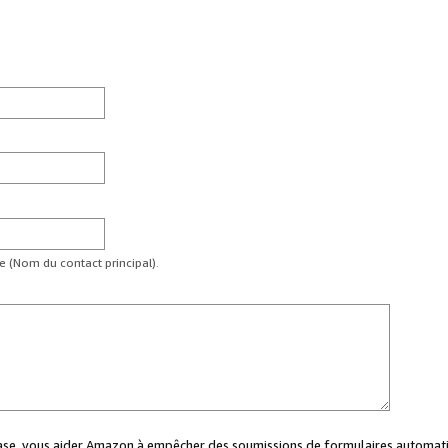
te (Nom du contact principal).
case, vous aider Amazon à empêcher des soumissions de formulaires automati