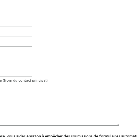
te (Nom du contact principal).
case, vous aider Amazon à empêcher des soumissions de formulaires automati