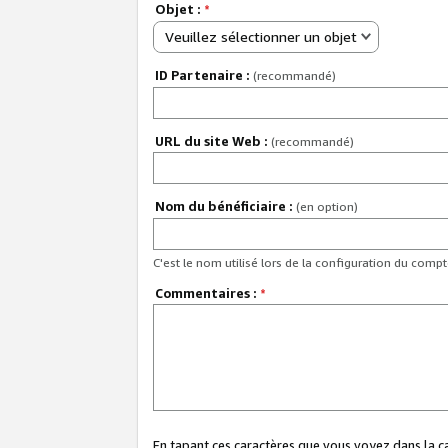
Objet :
*
Veuillez sélectionner un objet
ID Partenaire :
(recommandé)
URL du site Web :
(recommandé)
Nom du bénéficiaire :
(en option)
C'est le nom utilisé lors de la configuration du comp
Commentaires :
*
En tapant ces caractères que vous voyez dans la 