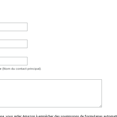
te (Nom du contact principal).
case, vous aider Amazon à empêcher des soumissions de formulaires automati