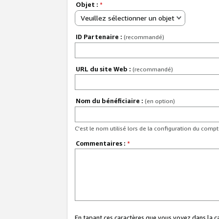
Objet :
*
Veuillez sélectionner un objet
ID Partenaire :
(recommandé)
URL du site Web :
(recommandé)
Nom du bénéficiaire :
(en option)
C'est le nom utilisé lors de la configuration du comp
Commentaires :
*
En tapant ces caractères que vous voyez dans la 