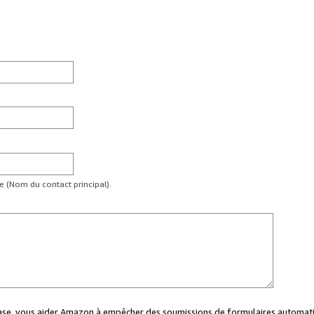
te (Nom du contact principal).
case, vous aider Amazon à empêcher des soumissions de formulaires automati