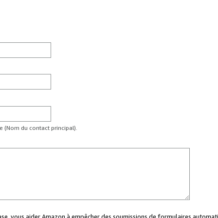
te (Nom du contact principal).
case, vous aider Amazon à empêcher des soumissions de formulaires automati