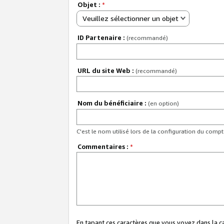
Objet :
*
Veuillez sélectionner un objet
ID Partenaire :
(recommandé)
URL du site Web :
(recommandé)
Nom du bénéficiaire :
(en option)
C'est le nom utilisé lors de la configuration du comp
Commentaires :
*
En tapant ces caractères que vous voyez dans la 