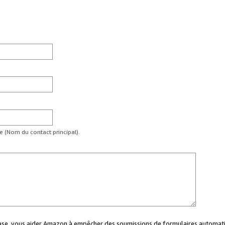
te (Nom du contact principal).
case, vous aider Amazon à empêcher des soumissions de formulaires automati