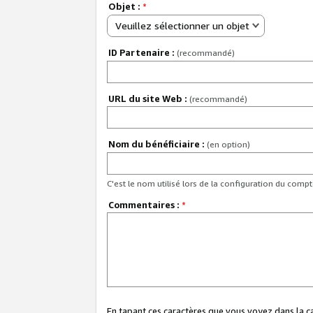
Objet :
*
Veuillez sélectionner un objet
ID Partenaire :
(recommandé)
URL du site Web :
(recommandé)
Nom du bénéficiaire :
(en option)
C'est le nom utilisé lors de la configuration du comp
Commentaires :
*
En tapant ces caractères que vous voyez dans la 