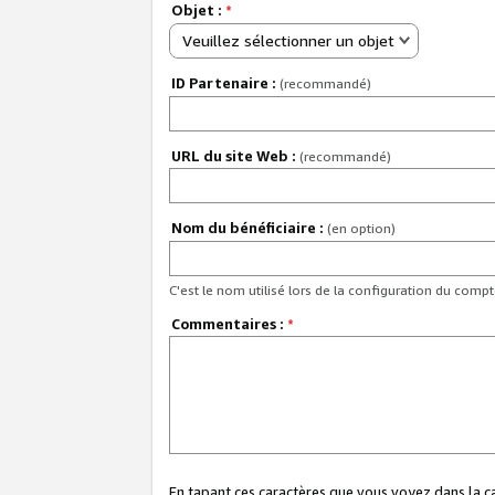
Objet :
*
Veuillez sélectionner un objet
ID Partenaire :
(recommandé)
URL du site Web :
(recommandé)
Nom du bénéficiaire :
(en option)
C'est le nom utilisé lors de la configuration du comp
Commentaires :
*
En tapant ces caractères que vous voyez dans la 