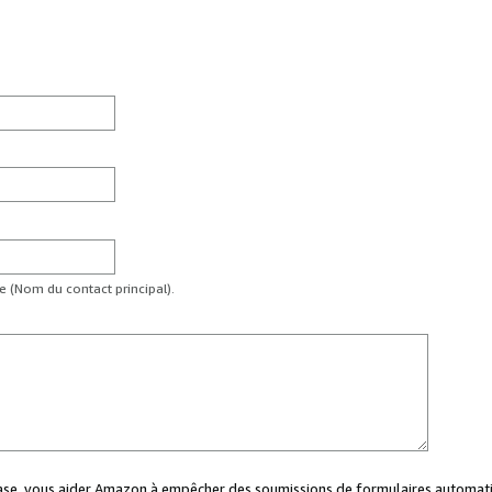
te (Nom du contact principal).
case, vous aider Amazon à empêcher des soumissions de formulaires automati