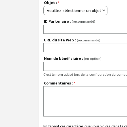
Objet :
*
Veuillez sélectionner un objet
ID Partenaire :
(recommandé)
URL du site Web :
(recommandé)
Nom du bénéficiaire :
(en option)
C'est le nom utilisé lors de la configuration du comp
Commentaires :
*
En tapant ces caractères que vous voyez dans la 