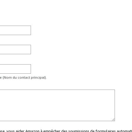
te (Nom du contact principal).
case, vous aider Amazon à empêcher des soumissions de formulaires automati