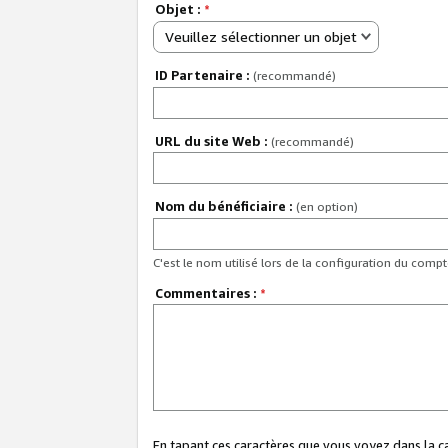
Objet :
*
Veuillez sélectionner un objet
ID Partenaire :
(recommandé)
URL du site Web :
(recommandé)
Nom du bénéficiaire :
(en option)
C'est le nom utilisé lors de la configuration du comp
Commentaires :
*
En tapant ces caractères que vous voyez dans la 