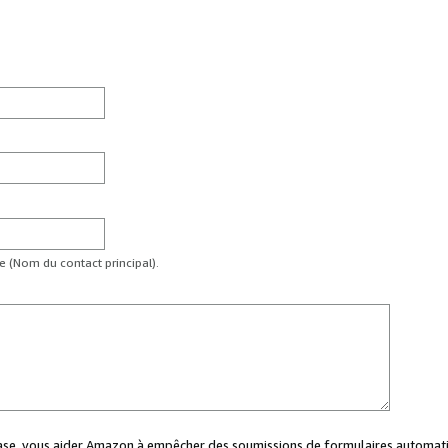
te (Nom du contact principal).
case, vous aider Amazon à empêcher des soumissions de formulaires automati